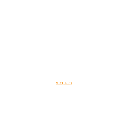
VIYET-RS