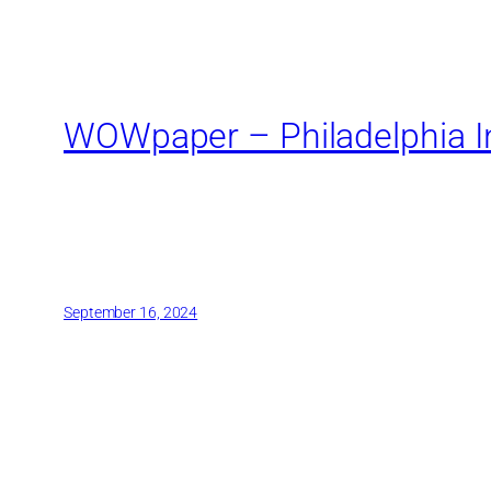
WOWpaper – Philadelphia In
September 16, 2024