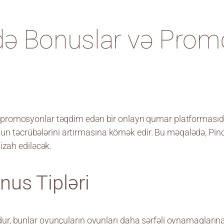
də Bonuslar və Prom
 promosyonlar təqdim edən bir onlayn qumar platformasıdı
təcrübələrini artırmasına kömək edir. Bu məqalədə, Pinco 
 izah ediləcək.
nus Tipləri
ur, bunlar oyunçuların oyunları daha sərfəli oynamaqların