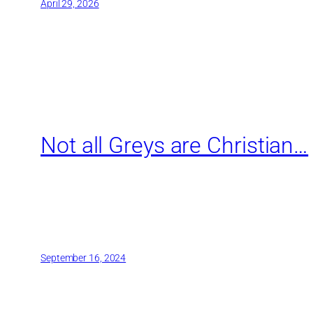
April 29, 2026
Not all Greys are Christian…
September 16, 2024