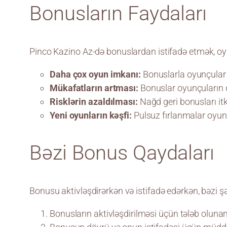
Bonusların Faydaları
Pinco Kazino Az-də bonuslardan istifadə etmək, oyu
Daha çox oyun imkanı:
Bonuslarla oyunçular 
Mükafatların artması:
Bonuslar oyunçuların q
Risklərin azaldılması:
Nağd geri bonusları it
Yeni oyunların kəşfi:
Pulsuz fırlanmalar oyunç
Bəzi Bonus Qaydaları
Bonusu aktivləşdirərkən və istifadə edərkən, bəzi ş
Bonusların aktivləşdirilməsi üçün tələb olun