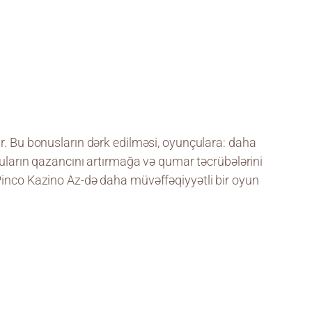
r. Bu bonusların dərk edilməsi, oyunçulara: daha
çuların qazancını artırmağa və qumar təcrübələrini
Pinco Kazino Az-də daha müvəffəqiyyətli bir oyun