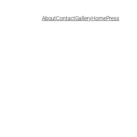
About
Contact
Gallery
Home
Press