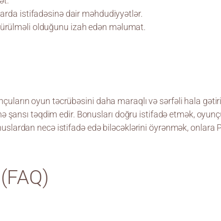
ət.
arda istifadəsinə dair məhdudiyyətlər.
türülməli olduğunu izah edən məlumat.
ların oyun təcrübəsini daha maraqlı və sərfəli hala gətiri
mə şansı təqdim edir. Bonusları doğru istifadə etmək, oyun
uslardan necə istifadə edə biləcəklərini öyrənmək, onlara 
 (FAQ)