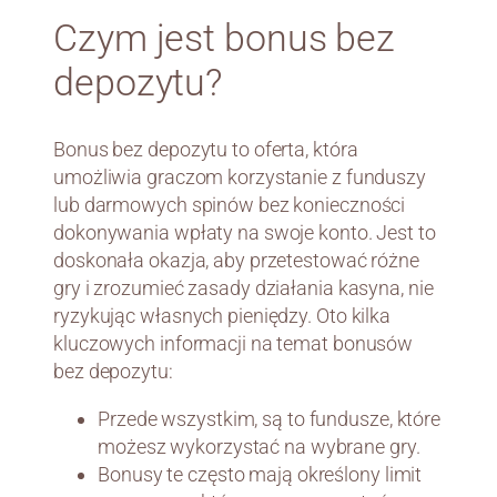
Czym jest bonus bez
depozytu?
Bonus bez depozytu to oferta, która
umożliwia graczom korzystanie z funduszy
lub darmowych spinów bez konieczności
dokonywania wpłaty na swoje konto. Jest to
doskonała okazja, aby przetestować różne
gry i zrozumieć zasady działania kasyna, nie
ryzykując własnych pieniędzy. Oto kilka
kluczowych informacji na temat bonusów
bez depozytu:
Przede wszystkim, są to fundusze, które
możesz wykorzystać na wybrane gry.
Bonusy te często mają określony limit