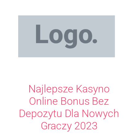
Najlepsze Kasyno
Online Bonus Bez
Depozytu Dla Nowych
Graczy 2023