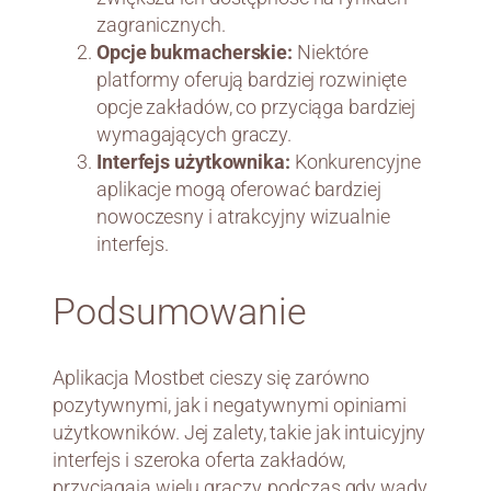
zagranicznych.
Opcje bukmacherskie:
Niektóre
platformy oferują bardziej rozwinięte
opcje zakładów, co przyciąga bardziej
wymagających graczy.
Interfejs użytkownika:
Konkurencyjne
aplikacje mogą oferować bardziej
nowoczesny i atrakcyjny wizualnie
interfejs.
Podsumowanie
Aplikacja Mostbet cieszy się zarówno
pozytywnymi, jak i negatywnymi opiniami
użytkowników. Jej zalety, takie jak intuicyjny
interfejs i szeroka oferta zakładów,
przyciągają wielu graczy, podczas gdy wady,