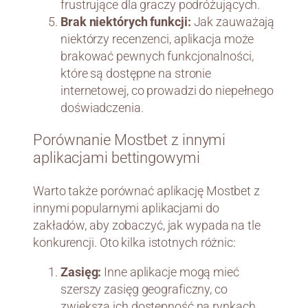
frustrujące dla graczy podróżujących.
Brak niektórych funkcji:
Jak zauważają
niektórzy recenzenci, aplikacja może
brakować pewnych funkcjonalności,
które są dostępne na stronie
internetowej, co prowadzi do niepełnego
doświadczenia.
Porównanie Mostbet z innymi
aplikacjami bettingowymi
Warto także porównać aplikację Mostbet z
innymi popularnymi aplikacjami do
zakładów, aby zobaczyć, jak wypada na tle
konkurencji. Oto kilka istotnych różnic:
Zasięg:
Inne aplikacje mogą mieć
szerszy zasięg geograficzny, co
zwiększa ich dostępność na rynkach