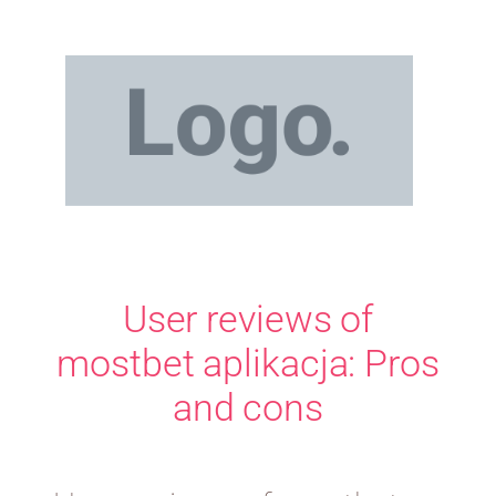
User reviews of
mostbet aplikacja: Pros
and cons