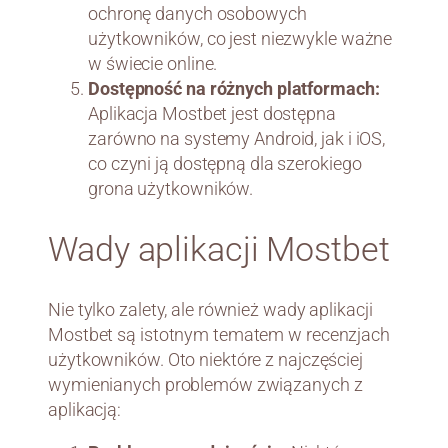
ochronę danych osobowych
użytkowników, co jest niezwykle ważne
w świecie online.
Dostępność na różnych platformach:
Aplikacja Mostbet jest dostępna
zarówno na systemy Android, jak i iOS,
co czyni ją dostępną dla szerokiego
grona użytkowników.
Wady aplikacji Mostbet
Nie tylko zalety, ale również wady aplikacji
Mostbet są istotnym tematem w recenzjach
użytkowników. Oto niektóre z najczęściej
wymienianych problemów związanych z
aplikacją: