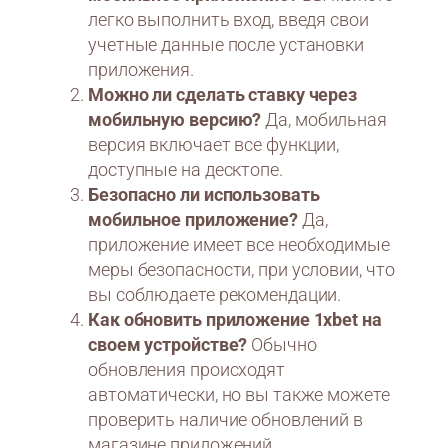
легко выполнить вход, введя свои
учетные данные после установки
приложения.
Можно ли сделать ставку через
мобильную версию?
Да, мобильная
версия включает все функции,
доступные на десктопе.
Безопасно ли использовать
мобильное приложение?
Да,
приложение имеет все необходимые
меры безопасности, при условии, что
вы соблюдаете рекомендации.
Как обновить приложение 1xbet на
своем устройстве?
Обычно
обновления происходят
автоматически, но вы также можете
проверить наличие обновлений в
магазине приложений.