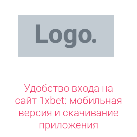
Удобство входа на
сайт 1xbet: мобильная
версия и скачивание
приложения