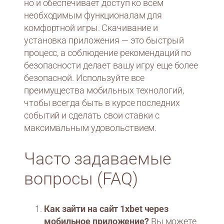
но и обеспечивает доступ ко всем
необходимым функционалам для
комфортной игры. Скачивание и
установка приложения — это быстрый
процесс, а соблюдение рекомендаций по
безопасности делает вашу игру еще более
безопасной. Используйте все
преимущества мобильных технологий,
чтобы всегда быть в курсе последних
событий и сделать свои ставки с
максимальным удовольствием.
Часто задаваемые
вопросы (FAQ)
Как зайти на сайт 1xbet через
мобильное приложение?
Вы можете