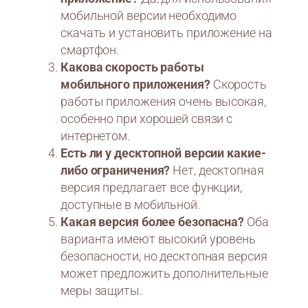
мобильной версии необходимо
скачать и установить приложение на
смартфон.
Какова скорость работы
мобильного приложения?
Скорость
работы приложения очень высокая,
особенно при хорошей связи с
интернетом.
Есть ли у десктопной версии какие-
либо ограничения?
Нет, десктопная
версия предлагает все функции,
доступные в мобильной.
Какая версия более безопасна?
Оба
варианта имеют высокий уровень
безопасности, но десктопная версия
может предложить дополнительные
меры защиты.