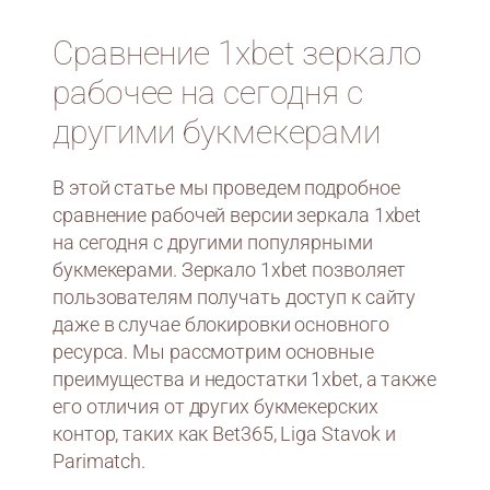
Сравнение 1xbet зеркало
рабочее на сегодня с
другими букмекерами
В этой статье мы проведем подробное
сравнение рабочей версии зеркала 1xbet
на сегодня с другими популярными
букмекерами. Зеркало 1xbet позволяет
пользователям получать доступ к сайту
даже в случае блокировки основного
ресурса. Мы рассмотрим основные
преимущества и недостатки 1xbet, а также
его отличия от других букмекерских
контор, таких как Bet365, Liga Stavok и
Parimatch.