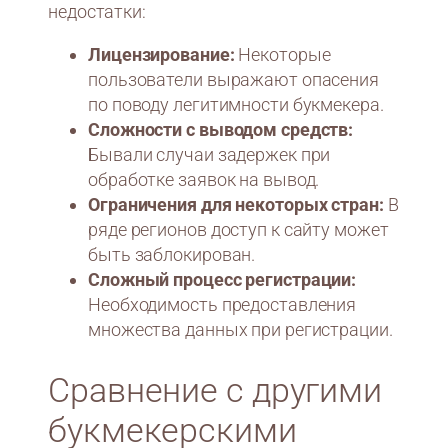
недостатки:
Лицензирование:
Некоторые
пользователи выражают опасения
по поводу легитимности букмекера.
Сложности с выводом средств:
Бывали случаи задержек при
обработке заявок на вывод.
Ограничения для некоторых стран:
В
ряде регионов доступ к сайту может
быть заблокирован.
Сложный процесс регистрации:
Необходимость предоставления
множества данных при регистрации.
Сравнение с другими
букмекерскими