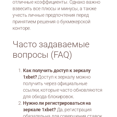
отличные коэффициенты. Однако важно
взвесить все плюсы и минусы, а также
учесть личные предпочтения перед
принятием решения о букмекерской
конторе.
Часто задаваемые
вопросы (FAQ)
Как получить доступ к зеркалу
1xbet?
Доступ к зеркалу можно
получить через официальные
ссылки, которые часто обновляются
для обхода блокировок.
Нужно ли регистрироваться на
зеркале 1xbet?
Да, регистрация
обязательна для совершения ставок,