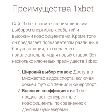
Преимущества 1xbet
Сайт 1xbet славится своим широким
выбором спортивных событий и
высокими коэффициентами. Кроме того,
он предлагает пользователям различные
бонусы и акции, что делает его
привлекательным для новых ставок. Вот
несколько ключевых преимуществ 1xbet:
Широкий выбор ставок:
Доступно
множество видов спорта, включая
хоккей, футбол, теннис и киберспорт.
Высокие коэффициенты:
1xbet
предлагает конкурентные
коэффициенты по сравнению с
другими букмекерами.