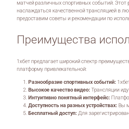
матчей различных спортивных событий. Этот 
наслаждаться качественной трансляцией в люб
предоставим советы и рекомендации по испо
Преимущества испол
1хбет предлагает широкий спектр преимуществ
платформу привлекательной:
Разнообразие спортивных событий:
1хбет
Высокое качество видео:
Трансляции иду
Интуитивно понятный интерфейс:
Платфор
Доступность на разных устройствах:
Вы м
Бесплатный доступ:
Для зарегистрирован