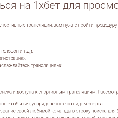
ься на 1хбет для просм
спортивные трансляции, вам нужно пройти процедуру 
елефон и т.д.).
егистрацию.
наслаждайтесь трансляциями!
оиска и доступа к спортивным трансляциям. Рассмотр
пные события, упорядоченные по видам спорта.
звание своей любимой команды в строку поиска для 
комендации на основе ваших предпочтений и истории