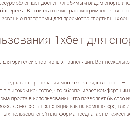
ресурс облегчает доступ к любимым видам спорта и 
ое время. В этой статье мы рассмотрим ключевые ос
льзованию платформы для просмотра спортивных соб
ьзования 1хбет для спо
 для зрителей спортивных трансляций. Вот несколько
 предлагает трансляции множества видов спорта — от
т в высоком качестве, что обеспечивает комфортный 
ма проста в использовании, что позволяет быстро н
ожете смотреть трансляции как на компьютере, так и
ных пользователей платформа предлагает множество