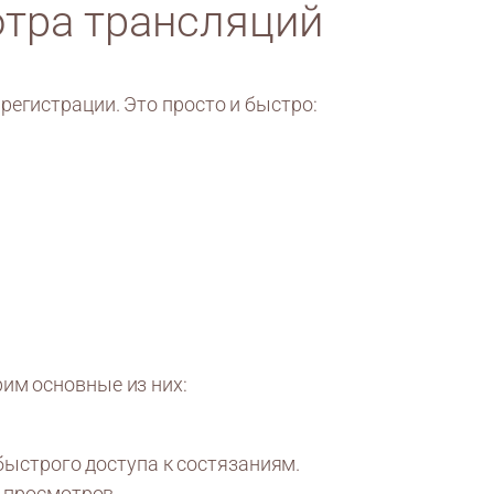
отра трансляций
регистрации. Это просто и быстро:
им основные из них:
быстрого доступа к состязаниям.
 просмотров.