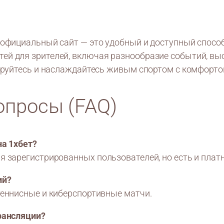
официальный сайт — это удобный и доступный способ 
й для зрителей, включая разнообразие событий, выс
рируйтесь и наслаждайтесь живым спортом с комфорто
опросы (FAQ)
на 1хбет?
 зарегистрированных пользователей, но есть и плат
ий?
теннисные и киберспортивные матчи.
рансляции?