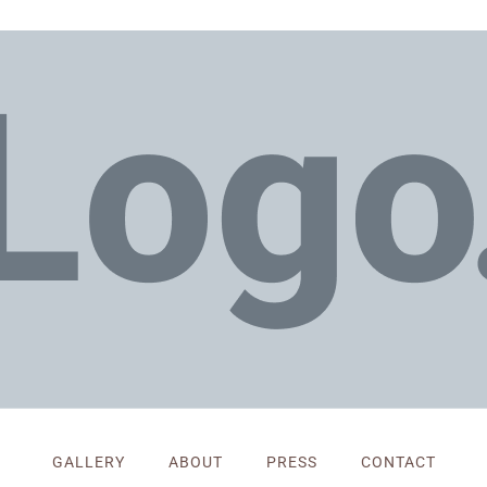
GALLERY
ABOUT
PRESS
CONTACT