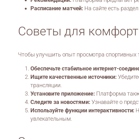
Расписание матчей:
На сайте есть раздел
Советы для комфорт
Чтобы улучшить опыт просмотра спортивных т
Обеспечьте стабильное интернет-соедин
Ищите качественные источники:
Убедитес
трансляции.
Установите приложение:
Платформа также
Следите за новостями:
Узнавайте о предст
Используйте функции интерактивности:
Н
увлекательным.