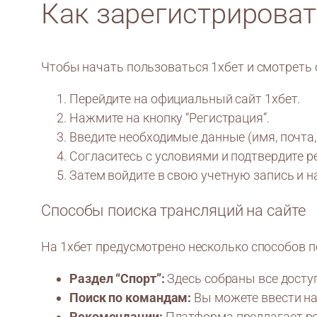
Как зарегистрироват
Чтобы начать пользоваться 1хбет и смотреть 
Перейдите на официальный сайт 1хбет.
Нажмите на кнопку “Регистрация”.
Введите необходимые данные (имя, почта, т
Согласитесь с условиями и подтвердите р
Затем войдите в свою учетную запись и 
Способы поиска трансляций на сайте
На 1хбет предусмотрено несколько способов п
Раздел “Спорт”:
Здесь собраны все досту
Поиск по командам:
Вы можете ввести на
Рекомендации:
Платформа предлагает ре