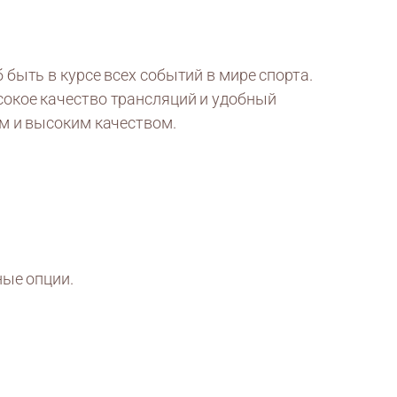
быть в курсе всех событий в мире спорта.
окое качество трансляций и удобный
м и высоким качеством.
ные опции.