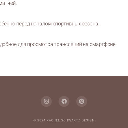
матчей.
обенно перед началом спортивных сезона.
удобное для просмотра трансляций на смартфоне.
© 2024 RACHEL SCHWARTZ DESIGN