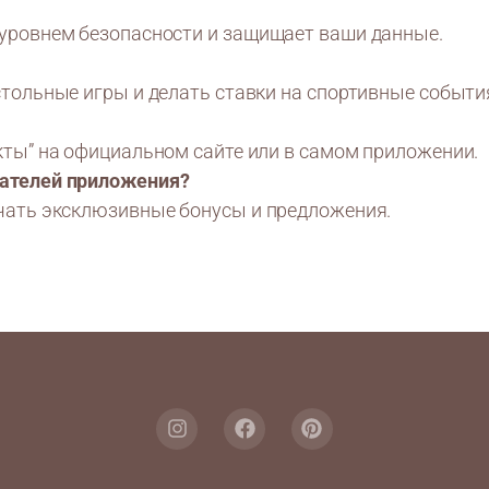
 уровнем безопасности и защищает ваши данные.
стольные игры и делать ставки на спортивные событи
кты” на официальном сайте или в самом приложении.
вателей приложения?
чать эксклюзивные бонусы и предложения.