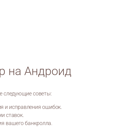
p на Андроид
е следующие советы:
я и исправления ошибок.
ми ставок.
ия вашего банкролла.