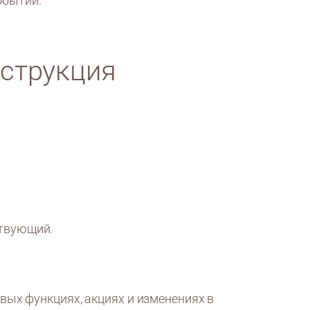
обытий.
нструкция
ствующий.
вых функциях, акциях и изменениях в