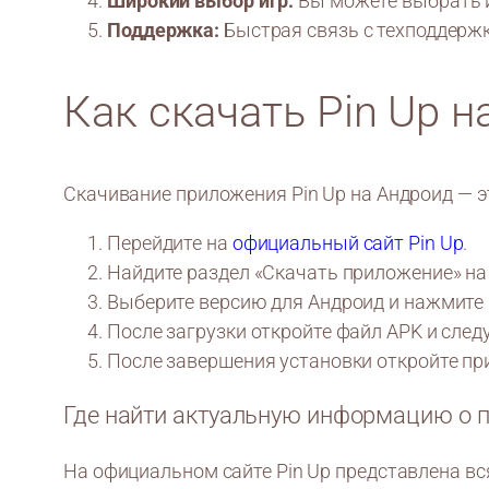
Широкий выбор игр:
Вы можете выбрать и
Поддержка:
Быстрая связь с техподдерж
Как скачать Pin Up 
Скачивание приложения Pin Up на Андроид — э
Перейдите на
официальный сайт Pin Up
.
Найдите раздел «Скачать приложение» на
Выберите версию для Андроид и нажмите н
После загрузки откройте файл APK и след
После завершения установки откройте пр
Где найти актуальную информацию о 
На официальном сайте Pin Up представлена вс