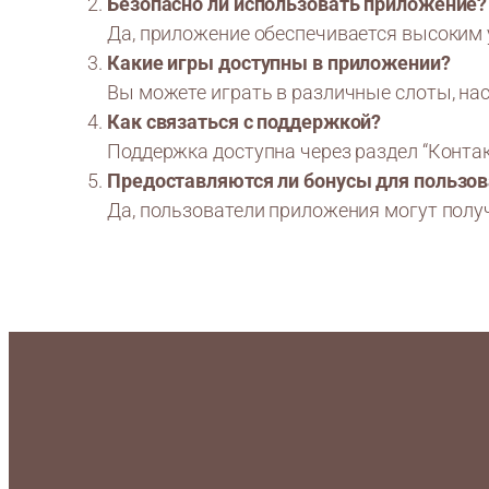
Безопасно ли использовать приложение?
Да, приложение обеспечивается высоким
Какие игры доступны в приложении?
Вы можете играть в различные слоты, на
Как связаться с поддержкой?
Поддержка доступна через раздел “Конта
Предоставляются ли бонусы для пользо
Да, пользователи приложения могут полу