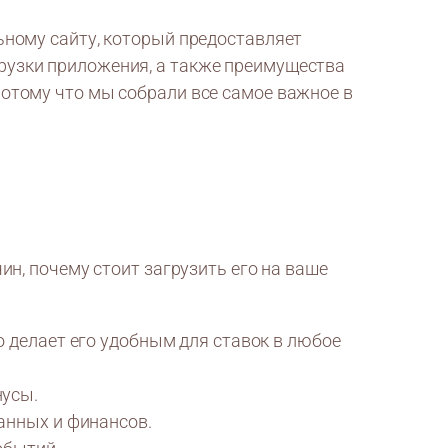
ьному сайту, который предоставляет
рузки приложения, а также преимущества
потому что мы собрали все самое важное в
ин, почему стоит загрузить его на ваше
 делает его удобным для ставок в любое
нусы.
анных и финансов.