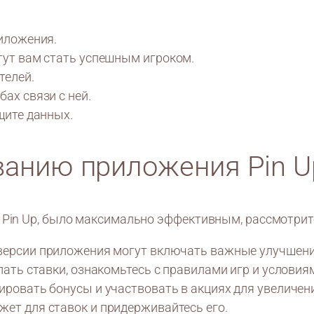
иложения.
гут вам стать успешным игроком.
телей.
ах связи с ней.
щите данных.
ванию приложения Pin U
 Pin Up, было максимально эффективным, рассмотрит
ерсии приложения могут включать важные улучшени
лать ставки, ознакомьтесь с правилами игр и условия
ровать бонусы и участвовать в акциях для увеличен
ет для ставок и придерживайтесь его.