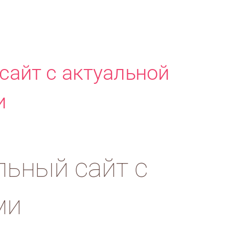
сайт с актуальной
и
льный сайт с
ми