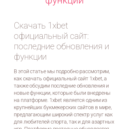
функции
Скачать 1xbet
официальный сайт:
последние обновления и
функции
В этой статье мы подробно рассмотрим,
как скачать официальный сайт 1xbet, а
также обсудим последние обновления и
новые функции, которые были внедрены
на платформе. 1xbet является одним из
крупнейших букмекерских сайтов в мире,
предлагающим широкий спектр услуг как
для любителей спорта, так и для азартных
игр. Платформа постоянно обновляется,