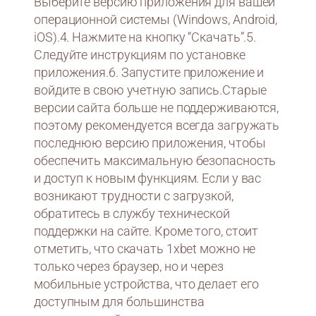
Выберите версию приложения для вашей
операционной системы (Windows, Android,
iOS).4. Нажмите на кнопку “Скачать”.5.
Следуйте инструкциям по установке
приложения.6. Запустите приложение и
войдите в свою учетную запись.Старые
версии сайта больше не поддерживаются,
поэтому рекомендуется всегда загружать
последнюю версию приложения, чтобы
обеспечить максимальную безопасность
и доступ к новым функциям. Если у вас
возникают трудности с загрузкой,
обратитесь в службу технической
поддержки на сайте. Кроме того, стоит
отметить, что скачать 1xbet можно не
только через браузер, но и через
мобильные устройства, что делает его
доступным для большинства