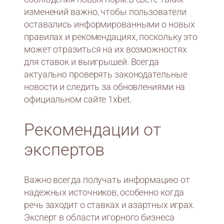
изменений важно, чтобы пользователи
оставались информированными о новых
правилах и рекомендациях, поскольку это
может отразиться на их возможностях
для ставок и выигрышей. Всегда
актуально проверять законодательные
новости и следить за обновлениями на
официальном сайте 1xbet.
Рекомендации от
экспертов
Важно всегда получать информацию от
надежных источников, особенно когда
речь заходит о ставках и азартных играх.
Эксперт в области игорного бизнеса