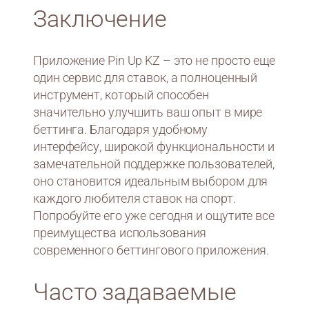
Заключение
Приложение Pin Up KZ – это не просто еще
один сервис для ставок, а полноценный
инструмент, который способен
значительно улучшить ваш опыт в мире
беттинга. Благодаря удобному
интерфейсу, широкой функциональности и
замечательной поддержке пользователей,
оно становится идеальным выбором для
каждого любителя ставок на спорт.
Попробуйте его уже сегодня и ощутите все
преимущества использования
современного беттингового приложения.
Часто задаваемые