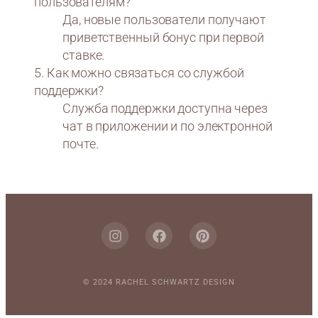
пользователям?
Да, новые пользователи получают
приветственный бонус при первой
ставке.
5. Как можно связаться со службой
поддержки?
Служба поддержки доступна через
чат в приложении и по электронной
почте.
© 2024 RACHEL SCHWARTZ DESIGN