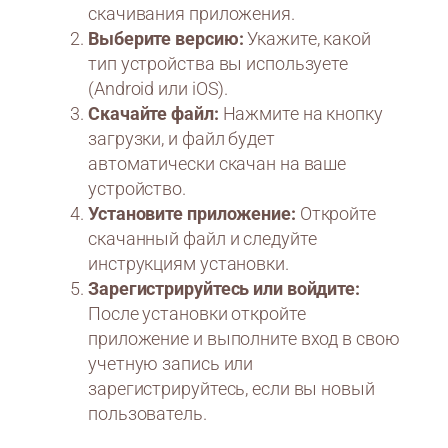
скачивания приложения.
Выберите версию:
Укажите, какой
тип устройства вы используете
(Android или iOS).
Скачайте файл:
Нажмите на кнопку
загрузки, и файл будет
автоматически скачан на ваше
устройство.
Установите приложение:
Откройте
скачанный файл и следуйте
инструкциям установки.
Зарегистрируйтесь или войдите:
После установки откройте
приложение и выполните вход в свою
учетную запись или
зарегистрируйтесь, если вы новый
пользователь.