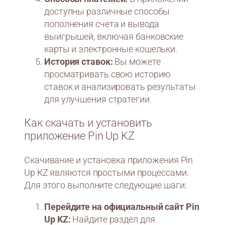
доступны различные способы
пополнения счета и вывода
выигрышей, включая банковские
карты и электронные кошельки.
История ставок:
Вы можете
просматривать свою историю
ставок и анализировать результаты
для улучшения стратегии.
Как скачать и установить
приложение Pin Up KZ
Скачивание и установка приложения Pin
Up KZ являются простыми процессами.
Для этого выполните следующие шаги:
Перейдите на официальный сайт Pin
Up KZ:
Найдите раздел для