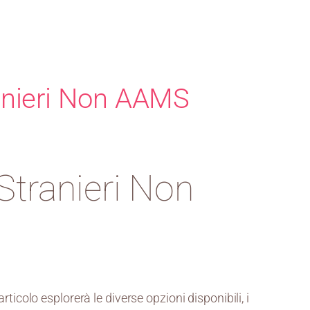
ranieri Non AAMS
Stranieri Non
icolo esplorerà le diverse opzioni disponibili, i