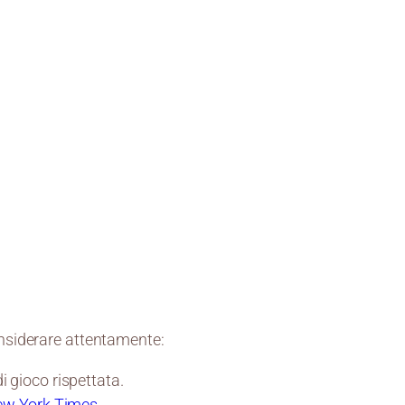
onsiderare attentamente:
i gioco rispettata.
ew York Times
.