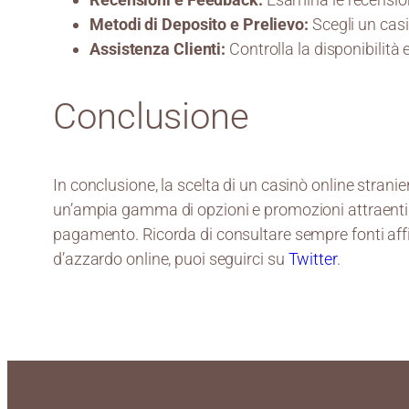
Metodi di Deposito e Prelievo:
Scegli un casi
Assistenza Clienti:
Controlla la disponibilità e 
Conclusione
In conclusione, la scelta di un casinò online strani
un’ampia gamma di opzioni e promozioni attraenti. 
pagamento. Ricorda di consultare sempre fonti affid
d’azzardo online, puoi seguirci su
Twitter
.