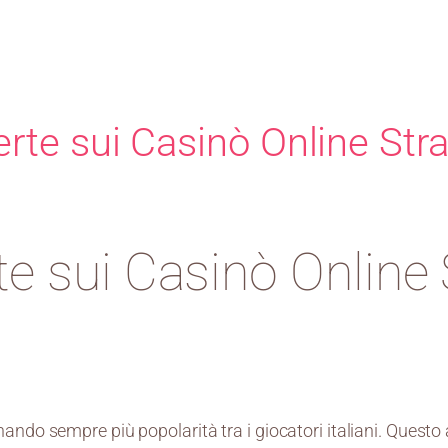
rte sui Casinò Online St
e sui Casinò Online 
o sempre più popolarità tra i giocatori italiani. Questo art