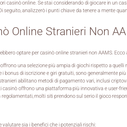
gliori casinò online. Se stai considerando di giocare in un
 Di seguito, analizzerò i punti chiave da tenere a mente qua
nò Online Stranieri Non 
potrebbero optare per casinò online stranieri non AAMS. Ecco
rono una selezione più ampia di giochi rispetto a quelli re
 i bonus di iscrizione e giri gratuiti, sono generalmente più
stranieri abilitano metodi di pagamento vari, inclusi criptov
i casinò offrono una piattaforma più innovativa e user-frie
egolamentati, molti siti prendono sul serio il gioco respon
 valutare sia i benefici che i potenziali rischi: