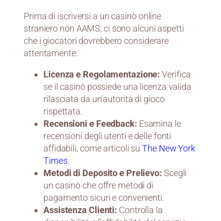
Prima di iscriversi a un casinò online
straniero non AAMS, ci sono alcuni aspetti
che i giocatori dovrebbero considerare
attentamente:
Licenza e Regolamentazione:
Verifica
se il casinò possiede una licenza valida
rilasciata da un’autorità di gioco
rispettata.
Recensioni e Feedback:
Esamina le
recensioni degli utenti e delle fonti
affidabili, come articoli su
The New York
Times
.
Metodi di Deposito e Prelievo:
Scegli
un casinò che offre metodi di
pagamento sicuri e convenienti.
Assistenza Clienti:
Controlla la