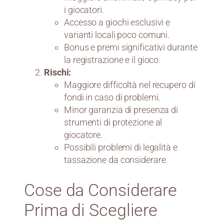
i giocatori.
Accesso a giochi esclusivi e
varianti locali poco comuni.
Bonus e premi significativi durante
la registrazione e il gioco.
Rischi:
Maggiore difficoltà nel recupero di
fondi in caso di problemi.
Minor garanzia di presenza di
strumenti di protezione al
giocatore.
Possibili problemi di legalità e
tassazione da considerare.
Cose da Considerare
Prima di Scegliere