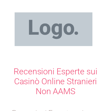
Recensioni Esperte sui
Casinò Online Stranieri
Non AAMS