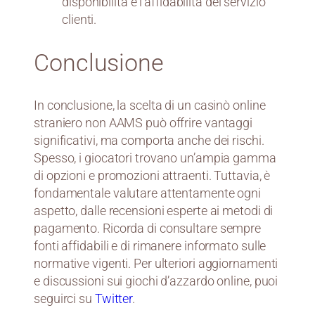
disponibilità e l’affidabilità del servizio
clienti.
Conclusione
In conclusione, la scelta di un casinò online
straniero non AAMS può offrire vantaggi
significativi, ma comporta anche dei rischi.
Spesso, i giocatori trovano un’ampia gamma
di opzioni e promozioni attraenti. Tuttavia, è
fondamentale valutare attentamente ogni
aspetto, dalle recensioni esperte ai metodi di
pagamento. Ricorda di consultare sempre
fonti affidabili e di rimanere informato sulle
normative vigenti. Per ulteriori aggiornamenti
e discussioni sui giochi d’azzardo online, puoi
seguirci su
Twitter
.