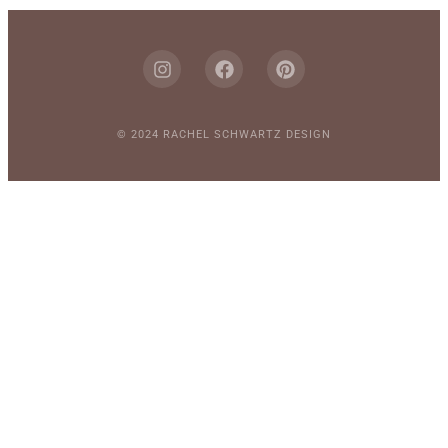
© 2024 RACHEL SCHWARTZ DESIGN