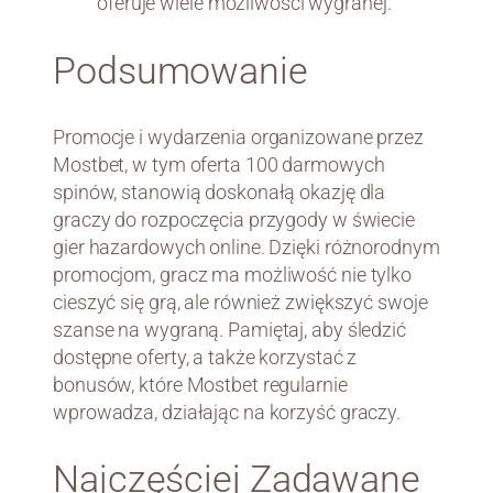
oferuje wiele możliwości wygranej.
Podsumowanie
Promocje i wydarzenia organizowane przez
Mostbet, w tym oferta 100 darmowych
spinów, stanowią doskonałą okazję dla
graczy do rozpoczęcia przygody w świecie
gier hazardowych online. Dzięki różnorodnym
promocjom, gracz ma możliwość nie tylko
cieszyć się grą, ale również zwiększyć swoje
szanse na wygraną. Pamiętaj, aby śledzić
dostępne oferty, a także korzystać z
bonusów, które Mostbet regularnie
wprowadza, działając na korzyść graczy.
Najczęściej Zadawane