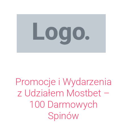
Promocje i Wydarzenia
z Udziałem Mostbet –
100 Darmowych
Spinów