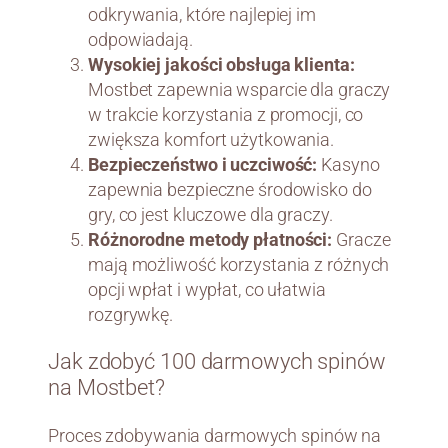
odkrywania, które najlepiej im
odpowiadają.
Wysokiej jakości obsługa klienta:
Mostbet zapewnia wsparcie dla graczy
w trakcie korzystania z promocji, co
zwiększa komfort użytkowania.
Bezpieczeństwo i uczciwość:
Kasyno
zapewnia bezpieczne środowisko do
gry, co jest kluczowe dla graczy.
Różnorodne metody płatności:
Gracze
mają możliwość korzystania z różnych
opcji wpłat i wypłat, co ułatwia
rozgrywkę.
Jak zdobyć 100 darmowych spinów
na Mostbet?
Proces zdobywania darmowych spinów na