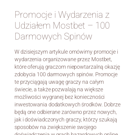
Promocje i Wydarzenia z
Udziałem Mostbet – 100
Darmowych Spinów
W dzisiejszym artykule omówimy promocje i
wydarzenia organizowane przez Mostbet,
które oferują graczom niepowtarzalną okazję
zdobycia 100 darmowych spinów. Promocje
te przyciągają uwagę graczy na całym
świecie, a także pozwalają na większe
możliwości wygranej bez konieczności
inwestowania dodatkowych środków. Dobrze
będą one odbierane zarówno przez nowych,
jak i doświadczonych graczy, którzy szukają
sposobów na zwiększenie swojego
doświadczenia w grach hazardowych online.