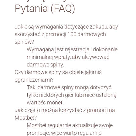
Pytania (FAQ)
Jakie są wymagania dotyczące zakupu, aby
skorzystać z promocji 100 darmowych
spinów?
Wymagana jest rejestracja i dokonanie
minimalnej wpłaty, aby aktywować
darmowe spiny.
Czy darmowe spiny są objęte jakimiś
ograniczeniami?
Tak, darmowe spiny mogą dotyczyć
tylko niektórych gier lub mieć ustaloną
wartość monet.
Jak często można korzystać z promocji na
Mostbet?
Mostbet regularnie aktualizuje swoje
promocje, więc warto regularnie