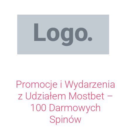
Promocje i Wydarzenia
z Udziałem Mostbet –
100 Darmowych
Spinów