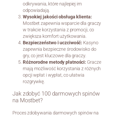
odkrywania, które najlepiej im
odpowiadają.
Wysokiej jakości obsługa klienta:
Mostbet zapewnia wsparcie dla graczy
w trakcie korzystania z promocji, co
zwiększa komfort użytkowania.
Bezpieczeństwo i uczciwość:
Kasyno
zapewnia bezpieczne środowisko do
gry, co jest kluczowe dla graczy.
Różnorodne metody płatności:
Gracze
mają możliwość korzystania z różnych
opcji wpłat i wypłat, co ułatwia
rozgrywkę.
Jak zdobyć 100 darmowych spinów
na Mostbet?
Proces zdobywania darmowych spinów na