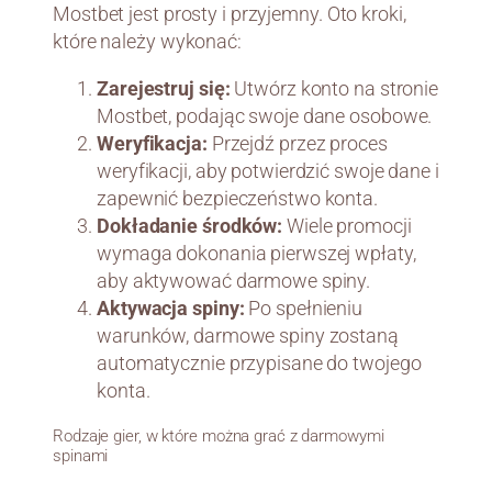
Mostbet jest prosty i przyjemny. Oto kroki,
które należy wykonać:
Zarejestruj się:
Utwórz konto na stronie
Mostbet, podając swoje dane osobowe.
Weryfikacja:
Przejdź przez proces
weryfikacji, aby potwierdzić swoje dane i
zapewnić bezpieczeństwo konta.
Dokładanie środków:
Wiele promocji
wymaga dokonania pierwszej wpłaty,
aby aktywować darmowe spiny.
Aktywacja spiny:
Po spełnieniu
warunków, darmowe spiny zostaną
automatycznie przypisane do twojego
konta.
Rodzaje gier, w które można grać z darmowymi
spinami