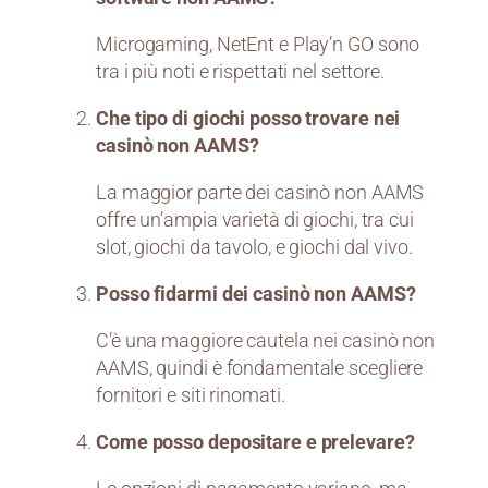
Microgaming, NetEnt e Play’n GO sono
tra i più noti e rispettati nel settore.
Che tipo di giochi posso trovare nei
casinò non AAMS?
La maggior parte dei casinò non AAMS
offre un’ampia varietà di giochi, tra cui
slot, giochi da tavolo, e giochi dal vivo.
Posso fidarmi dei casinò non AAMS?
C’è una maggiore cautela nei casinò non
AAMS, quindi è fondamentale scegliere
fornitori e siti rinomati.
Come posso depositare e prelevare?