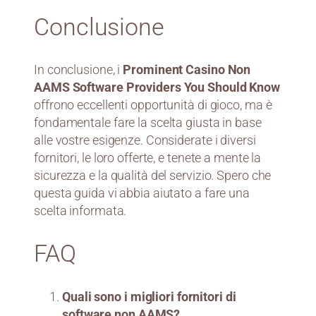
Conclusione
In conclusione, i
Prominent Casino Non
AAMS Software Providers You Should Know
offrono eccellenti opportunità di gioco, ma è
fondamentale fare la scelta giusta in base
alle vostre esigenze. Considerate i diversi
fornitori, le loro offerte, e tenete a mente la
sicurezza e la qualità del servizio. Spero che
questa guida vi abbia aiutato a fare una
scelta informata.
FAQ
Quali sono i migliori fornitori di
software non AAMS?