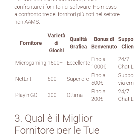
confrontare i fornitori di software. Ho messo
a confronto tre dei fornitori più noti nel settore
non AAMS.
Varietà
Qualità
Bonus di
Suppo
Fornitore
di
Grafica
Benvenuto
Clien
Giochi
Fino a
24/7
Microgaming
1500+
Eccellente
1000€
Chat L
Fino a
Suppo
NetEnt
600+
Superiore
500€
via em
Fino a
24/7
Play’n GO
300+
Ottima
200€
Chat L
3. Qual è il Miglior
Fornitore per le Tue