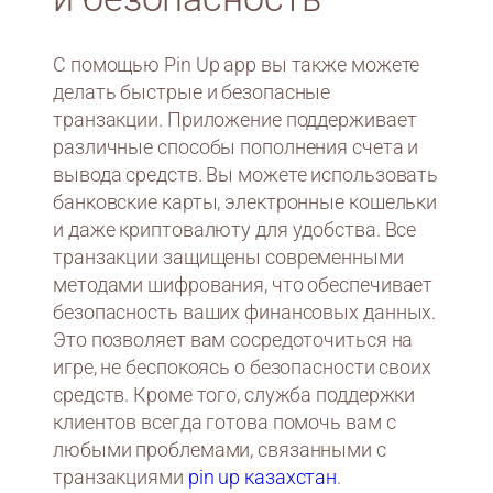
С помощью Pin Up app вы также можете
делать быстрые и безопасные
транзакции. Приложение поддерживает
различные способы пополнения счета и
вывода средств. Вы можете использовать
банковские карты, электронные кошельки
и даже криптовалюту для удобства. Все
транзакции защищены современными
методами шифрования, что обеспечивает
безопасность ваших финансовых данных.
Это позволяет вам сосредоточиться на
игре, не беспокоясь о безопасности своих
средств. Кроме того, служба поддержки
клиентов всегда готова помочь вам с
любыми проблемами, связанными с
транзакциями
pin up казахстан
.