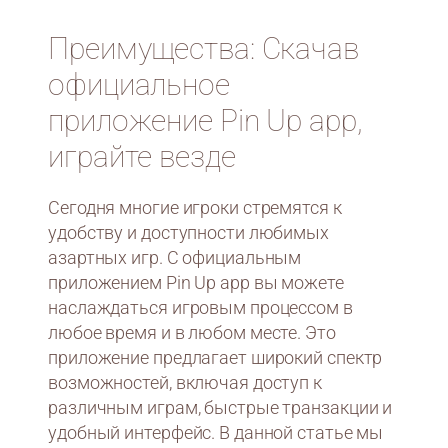
Преимущества: Скачав
официальное
приложение Pin Up app,
играйте везде
Сегодня многие игроки стремятся к
удобству и доступности любимых
азартных игр. С официальным
приложением Pin Up app вы можете
наслаждаться игровым процессом в
любое время и в любом месте. Это
приложение предлагает широкий спектр
возможностей, включая доступ к
различным играм, быстрые транзакции и
удобный интерфейс. В данной статье мы