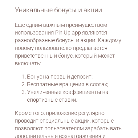
Уникальные бонусы и акции
Еще одним важным преимуществом
использования Pin Up app являются
разнообразные бонусы и акции. Каждому
новому пользователю предлагается
приветственный бонус, который может
включать:
Бонус на первый депозит;
Бесплатные вращения в слотах;
Увеличенные коэффициенты на
спортивные ставки.
Кроме того, приложение регулярно
проводит специальные акции, которые
позволяют пользователям зарабатывать
дополнительные вознаграждения и