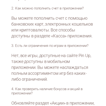
2. Как можно пополнить счет в приложении?
Вы можете пополнить счет с помощью
банковских карт, электронных кошельков
или криптовалюты. Все способы
доступны в разделе «Касса» приложения.
3. Есть ли ограничения по играм в приложении?
Нет, все игры, доступные на сайте Pin Up,
также доступны в мобильном
приложении. Вы можете наслаждаться
полным ассортиментом игр без каких-
либо ограничений.
4. Как проверить наличие бонусов и акций в
приложении?
Обновляйте раздел «Акции» в приложении,