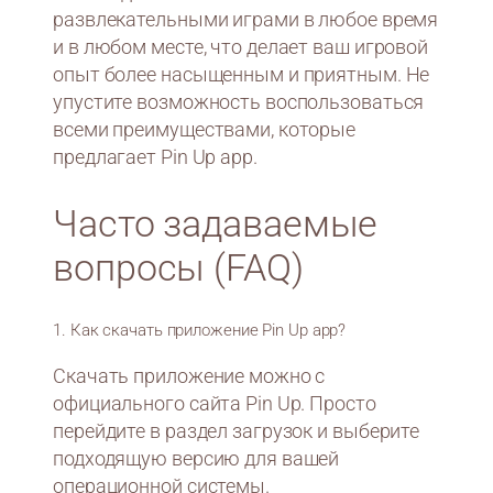
развлекательными играми в любое время
и в любом месте, что делает ваш игровой
опыт более насыщенным и приятным. Не
упустите возможность воспользоваться
всеми преимуществами, которые
предлагает Pin Up app.
Часто задаваемые
вопросы (FAQ)
1. Как скачать приложение Pin Up app?
Скачать приложение можно с
официального сайта Pin Up. Просто
перейдите в раздел загрузок и выберите
подходящую версию для вашей
операционной системы.