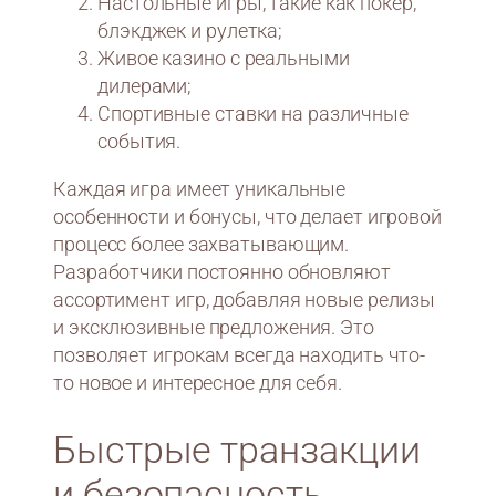
Настольные игры, такие как покер,
блэкджек и рулетка;
Живое казино с реальными
дилерами;
Спортивные ставки на различные
события.
Каждая игра имеет уникальные
особенности и бонусы, что делает игровой
процесс более захватывающим.
Разработчики постоянно обновляют
ассортимент игр, добавляя новые релизы
и эксклюзивные предложения. Это
позволяет игрокам всегда находить что-
то новое и интересное для себя.
Быстрые транзакции
и безопасность