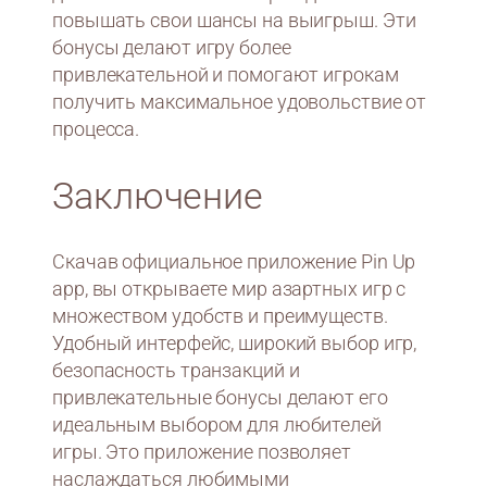
повышать свои шансы на выигрыш. Эти
бонусы делают игру более
привлекательной и помогают игрокам
получить максимальное удовольствие от
процесса.
Заключение
Скачав официальное приложение Pin Up
app, вы открываете мир азартных игр с
множеством удобств и преимуществ.
Удобный интерфейс, широкий выбор игр,
безопасность транзакций и
привлекательные бонусы делают его
идеальным выбором для любителей
игры. Это приложение позволяет
наслаждаться любимыми