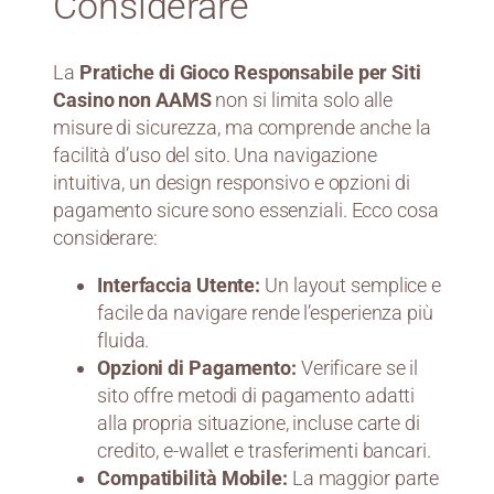
Considerare
La
Pratiche di Gioco Responsabile per Siti
Casino non AAMS
non si limita solo alle
misure di sicurezza, ma comprende anche la
facilità d’uso del sito. Una navigazione
intuitiva, un design responsivo e opzioni di
pagamento sicure sono essenziali. Ecco cosa
considerare:
Interfaccia Utente:
Un layout semplice e
facile da navigare rende l’esperienza più
fluida.
Opzioni di Pagamento:
Verificare se il
sito offre metodi di pagamento adatti
alla propria situazione, incluse carte di
credito, e-wallet e trasferimenti bancari.
Compatibilità Mobile:
La maggior parte