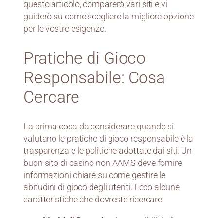
questo articolo, comparerò vari siti e vi
guiderò su come scegliere la migliore opzione
per le vostre esigenze.
Pratiche di Gioco
Responsabile: Cosa
Cercare
La prima cosa da considerare quando si
valutano le pratiche di gioco responsabile è la
trasparenza e le politiche adottate dai siti. Un
buon sito di casino non AAMS deve fornire
informazioni chiare su come gestire le
abitudini di gioco degli utenti. Ecco alcune
caratteristiche che dovreste ricercare: