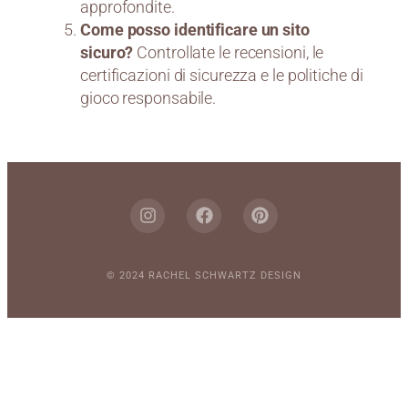
approfondite.
Come posso identificare un sito
sicuro?
Controllate le recensioni, le
certificazioni di sicurezza e le politiche di
gioco responsabile.
© 2024 RACHEL SCHWARTZ DESIGN