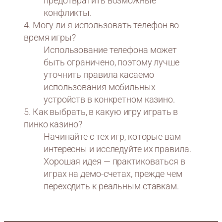
предотвратить возможные
конфликты.
4. Могу ли я использовать телефон во
время игры?
Использование телефона может
быть ограничено, поэтому лучше
уточнить правила касаемо
использования мобильных
устройств в конкретном казино.
5. Как выбрать, в какую игру играть в
пинко казино?
Начинайте с тех игр, которые вам
интересны и исследуйте их правила.
Хорошая идея — практиковаться в
играх на демо-счетах, прежде чем
переходить к реальным ставкам.