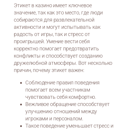
Этикет в казино имеет ключевое
значение, так как это место, где люди
собираются для развлекательной
активности и могут испытывать как
радость от игры, так и стресс от
проигрышей. Умение вести себя
корректно помогает предотвратить
конфликты и способствует созданию
дружелюбной атмосферы. Вот несколько
причин, почему этикет важен:
Соблюдение правил поведения
помогает всем участникам
чувствовать себя комфортно.
Вежливое обращение способствует
улучшению отношений между
игроками и персоналом.
Такое поведение уменьшает стресс и