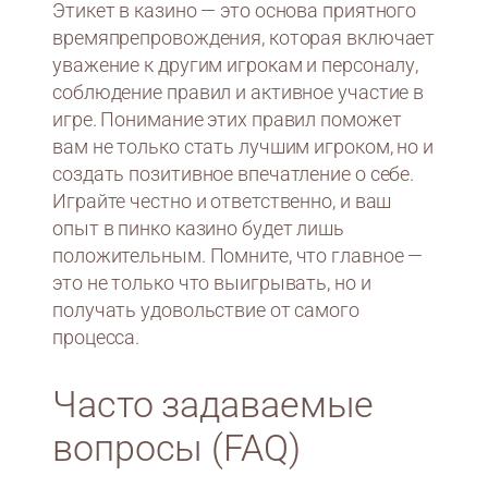
Этикет в казино — это основа приятного
времяпрепровождения, которая включает
уважение к другим игрокам и персоналу,
соблюдение правил и активное участие в
игре. Понимание этих правил поможет
вам не только стать лучшим игроком, но и
создать позитивное впечатление о себе.
Играйте честно и ответственно, и ваш
опыт в пинко казино будет лишь
положительным. Помните, что главное —
это не только что выигрывать, но и
получать удовольствие от самого
процесса.
Часто задаваемые
вопросы (FAQ)