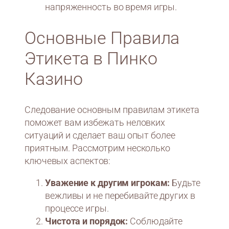
напряженность во время игры.
Основные Правила
Этикета в Пинко
Казино
Следование основным правилам этикета
поможет вам избежать неловких
ситуаций и сделает ваш опыт более
приятным. Рассмотрим несколько
ключевых аспектов:
Уважение к другим игрокам:
Будьте
вежливы и не перебивайте других в
процессе игры.
Чистота и порядок:
Соблюдайте