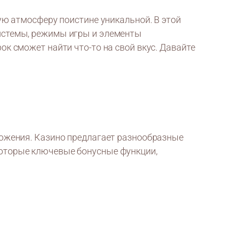
ую атмосферу поистине уникальной. В этой
истемы, режимы игры и элементы
к сможет найти что-то на свой вкус. Давайте
ложения. Казино предлагает разнообразные
которые ключевые бонусные функции,