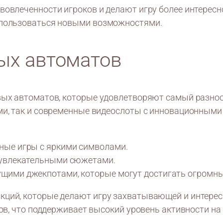
овлеченности игроков и делают игру более интересн
спользоваться новыми возможностями.
ых автоматов
вых автоматов, которые удовлетворяют самый разноо
ми, так и современные видеослоты с инновационными
ные игры с яркими символами.
и увлекательными сюжетами.
ущими джекпотами, которые могут достигать огромны
кций, которые делают игру захватывающей и интере
ков, что поддерживает высокий уровень активности на