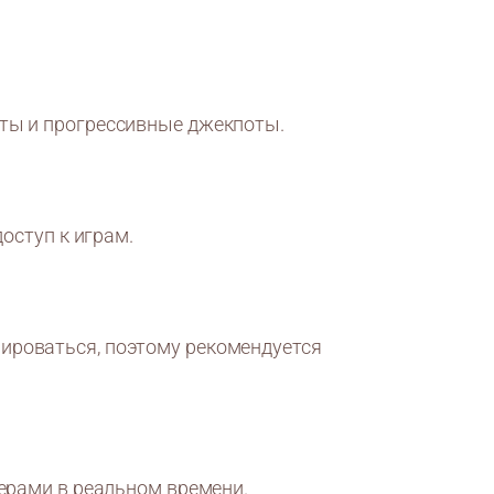
оты и прогрессивные джекпоты.
оступ к играм.
ьироваться, поэтому рекомендуется
лерами в реальном времени.