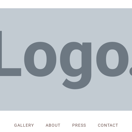
GALLERY
ABOUT
PRESS
CONTACT