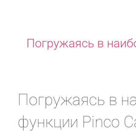
Погружаясь в наиб
Погружаясь в н
функции Pinco C