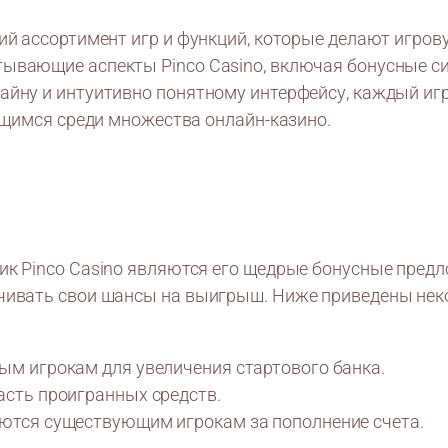
ий ассортимент игр и функций, которые делают игров
тывающие аспекты Pinco Casino, включая бонусные с
йну и интуитивно понятному интерфейсу, каждый игро
ающимся среди множества онлайн-казино.
ик Pinco Casino являются его щедрые бонусные пред
ичивать свои шансы на выигрыш. Ниже приведены не
ым игрокам для увеличения стартового банка.
асть проигранных средств.
ются существующим игрокам за пополнение счета.