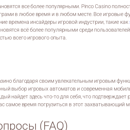
новятся все более популярными. Pinco Casino полно
ами в любое время и в любом месте. Все игровые фу
шние времена инсайдеры игровой индустрии, такие как
овятся всё более популярными среди пользователей. 
стью всего игрового опыта.
-казино благодаря своим увлекательным игровым фун
рный выбор игровых автоматов и современная мобил
ый найдет здесь что-то для себя, что подтверждает
йчас самое время погрузиться в этот захватывающий м
опросы (FAQ)