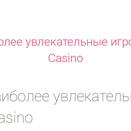
олее увлекательные игр
Casino
аиболее увлекател
asino