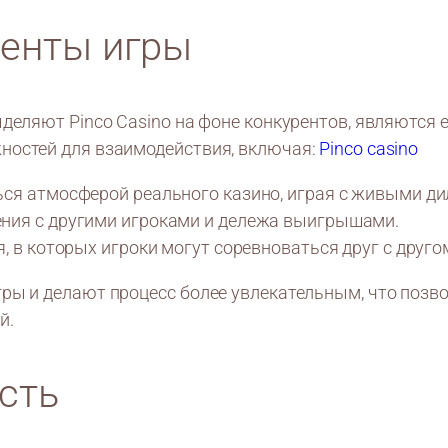
енты игры
деляют Pinco Casino на фоне конкурентов, являются 
ностей для взаимодействия, включая:
Pinco casino
ся атмосферой реального казино, играя с живыми ди
ия с другими игроками и дележа выигрышами.
 в которых игроки могут соревноваться друг с друго
ы и делают процесс более увлекательным, что позвол
й.
сть