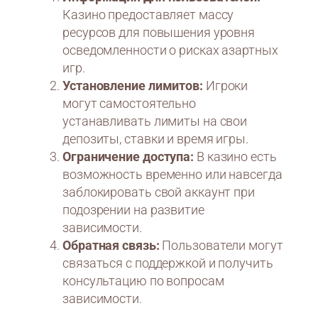
Казино предоставляет массу
ресурсов для повышения уровня
осведомленности о рисках азартных
игр.
Установление лимитов:
Игроки
могут самостоятельно
устанавливать лимиты на свои
депозиты, ставки и время игры.
Ограничение доступа:
В казино есть
возможность временно или навсегда
заблокировать свой аккаунт при
подозрении на развитие
зависимости.
Обратная связь:
Пользователи могут
связаться с поддержкой и получить
консультацию по вопросам
зависимости.