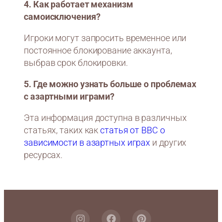
4. Как работает механизм
самоисключения?
Игроки могут запросить временное или
постоянное блокирование аккаунта,
выбрав срок блокировки.
5. Где можно узнать больше о проблемах
с азартными играми?
Эта информация доступна в различных
статьях, таких как
статья от BBC о
зависимости в азартных играх
и других
ресурсах.