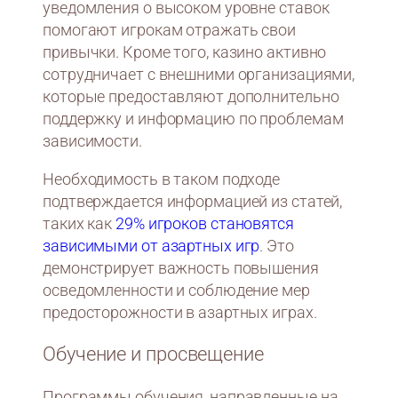
уведомления о высоком уровне ставок
помогают игрокам отражать свои
привычки. Кроме того, казино активно
сотрудничает с внешними организациями,
которые предоставляют дополнительно
поддержку и информацию по проблемам
зависимости.
Необходимость в таком подходе
подтверждается информацией из статей,
таких как
29% игроков становятся
зависимыми от азартных игр
. Это
демонстрирует важность повышения
осведомленности и соблюдение мер
предосторожности в азартных играх.
Обучение и просвещение
Программы обучения, направленные на