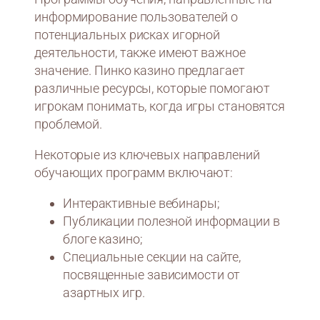
информирование пользователей о
потенциальных рисках игорной
деятельности, также имеют важное
значение. Пинко казино предлагает
различные ресурсы, которые помогают
игрокам понимать, когда игры становятся
проблемой.
Некоторые из ключевых направлений
обучающих программ включают:
Интерактивные вебинары;
Публикации полезной информации в
блоге казино;
Специальные секции на сайте,
посвященные зависимости от
азартных игр.