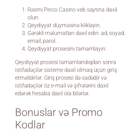
Rəsmi Pinco Casino veb saytına daxil
olun.
Qeydiyyat düyməsinə klikləyin.
Gərəkli məlumatları daxil edin: ad, soyad,
email, parol.
Qeydiyyat prosesini tamamlayın.
Qeydiyyat prosesi tamamlandıqdan sonra
istifadəçilər sisteme daxil olmaq üçün giriş
etməlidirlər. Giriş prosesi də sadədir və
istifadəçilər öz e-mail və şifrələrini daxil
edərək hesaba daxil ola bilərlər.
Bonuslar və Promo
Kodlar