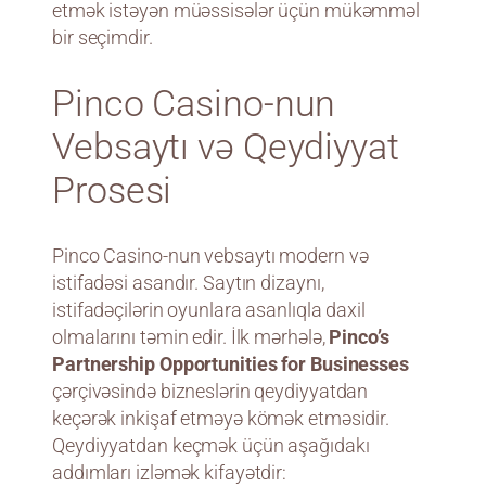
etmək istəyən müəssisələr üçün mükəmməl
bir seçimdir.
Pinco Casino-nun
Vebsaytı və Qeydiyyat
Prosesi
Pinco Casino-nun vebsaytı modern və
istifadəsi asandır. Saytın dizaynı,
istifadəçilərin oyunlara asanlıqla daxil
olmalarını təmin edir. İlk mərhələ,
Pinco’s
Partnership Opportunities for Businesses
çərçivəsində bizneslərin qeydiyyatdan
keçərək inkişaf etməyə kömək etməsidir.
Qeydiyyatdan keçmək üçün aşağıdakı
addımları izləmək kifayətdir: