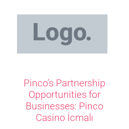
Pinco’s Partnership
Opportunities for
Businesses: Pinco
Casino İcmalı