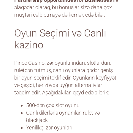
əlaqədar olaraq, bu bonuslar sizə daha çox
müştəri cəlb etməyə də kömək edə bilər.
Oyun Seçimi və Canlı
kazino
Pinco Casino, zər oyunlarından, slotlardan,
ruletdən tutmuş, canlı oyunlara qədər geniş
bir oyun seçimi təklif edir. Oyunların keyfiyyəti
və çeşidi, hər zövqə uyğun alternativlər
təqdim edir. Aşağıdakıları qeyd edə bilərik:
500-dən çox slot oyunu
Canlı dilerlərlə oynanılan rulet və
blackjack
Yenilikçi zər oyunları