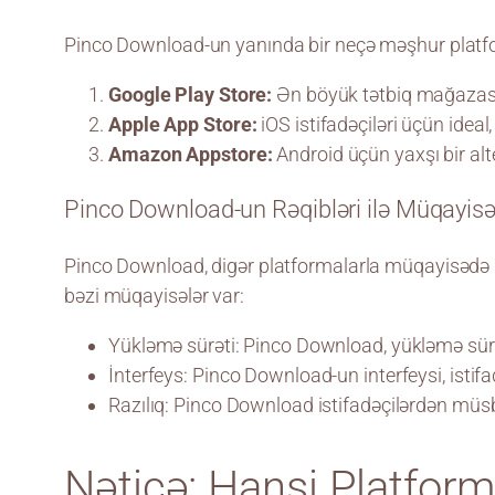
Pinco Download-un yanında bir neçə məşhur platform
Google Play Store:
Ən böyük tətbiq mağazasıd
Apple App Store:
iOS istifadəçiləri üçün idea
Amazon Appstore:
Android üçün yaxşı bir alt
Pinco Download-un Rəqibləri ilə Müqayisə
Pinco Download, digər platformalarla müqayisədə bir 
bəzi müqayisələr var:
Yükləmə sürəti: Pinco Download, yükləmə sür
İnterfeys: Pinco Download-un interfeysi, istif
Razılıq: Pinco Download istifadəçilərdən müsbət 
Nəticə: Hansi Platfo