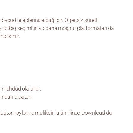
vcud tələblərinizə bağlıdır. Əgər siz sürətli
iş tətbiq seçimləri və daha məşhur platformaları da
əlisiniz.
 məhdud ola bilər.
ından əlçatan.
ştəri rəylərinə malikdir, lakin Pinco Download da