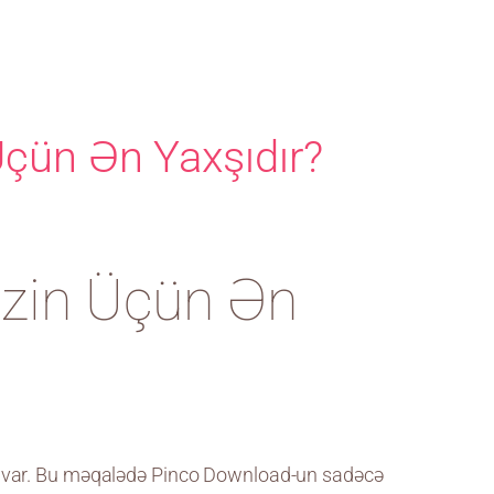
Üçün Ən Yaxşıdır?
izin Üçün Ən
ə var. Bu məqalədə Pinco Download-un sadəcə