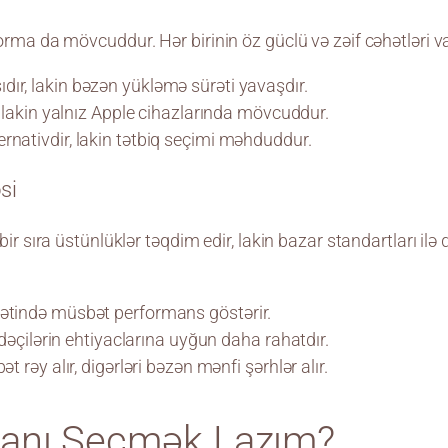
a da mövcuddur. Hər birinin öz güclü və zəif cəhətləri var
ır, lakin bəzən yükləmə sürəti yavaşdır.
l, lakin yalnız Apple cihazlarında mövcuddur.
ernativdir, lakin tətbiq seçimi məhduddur.
si
sıra üstünlüklər təqdim edir, lakin bazar standartları ilə d
ətində müsbət performans göstərir.
adəçilərin ehtiyaclarına uyğun daha rahatdır.
rəy alır, digərləri bəzən mənfi şərhlər alır.
rmanı Seçmək Lazım?