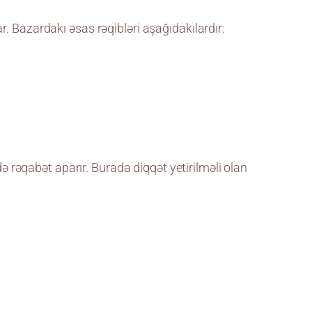
. Bazardakı əsas rəqibləri aşağıdakılardır:
ə rəqabət aparır. Burada diqqət yetirilməli olan