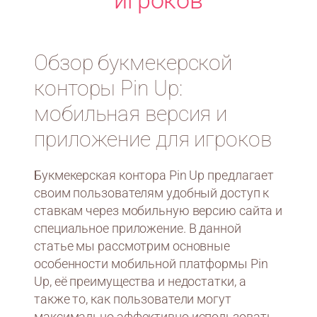
игроков
Обзор букмекерской
конторы Pin Up:
мобильная версия и
приложение для игроков
Букмекерская контора Pin Up предлагает
своим пользователям удобный доступ к
ставкам через мобильную версию сайта и
специальное приложение. В данной
статье мы рассмотрим основные
особенности мобильной платформы Pin
Up, её преимущества и недостатки, а
также то, как пользователи могут
максимально эффективно использовать