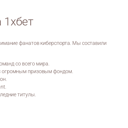
 1хбет
нимание фанатов киберспорта. Мы составили
оманд со всего мира.
 с огромным призовым фондом.
он.
nt.
ледние титулы.