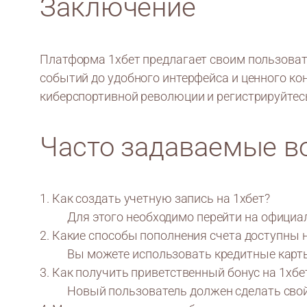
Заключение
Платформа 1хбет предлагает своим пользовате
событий до удобного интерфейса и ценного ко
киберспортивной революции и регистрируйтесь
Часто задаваемые в
1. Как создать учетную запись на 1хбет?
Для этого необходимо перейти на официа
2. Какие способы пополнения счета доступны н
Вы можете использовать кредитные карты
3. Как получить приветственный бонус на 1хбе
Новый пользователь должен сделать свой 