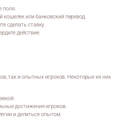
 поля.
й кошелек или банковский перевод.
те сделать ставку.
ердите действие.
в, так и опытных игроков. Некоторые из них
авкой.
альные достижения игроков.
егии и делиться опытом.