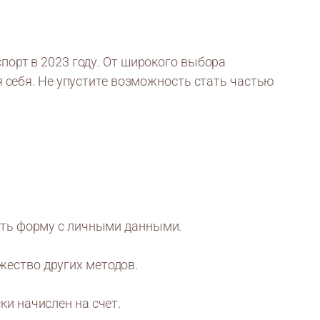
порт в 2023 году. От широкого выбора
я себя. Не упустите возможность стать частью
нить форму с личными данными.
жество других методов.
ки начислен на счет.