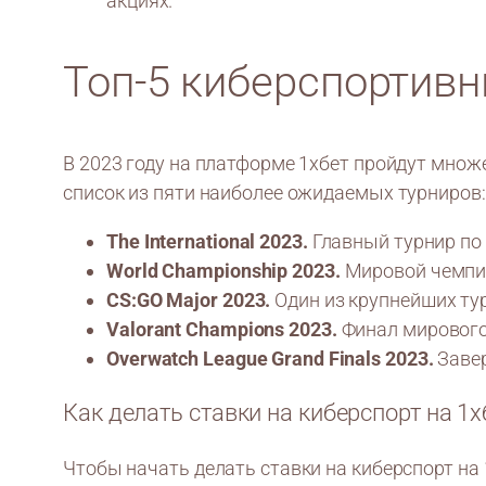
акциях.
Топ-5 киберспортивн
В 2023 году на платформе 1хбет пройдут мно
список из пяти наиболее ожидаемых турниров:
The International 2023.
Главный турнир по 
World Championship 2023.
Мировой чемпио
CS:GO Major 2023.
Один из крупнейших турн
Valorant Champions 2023.
Финал мирового 
Overwatch League Grand Finals 2023.
Завер
Как делать ставки на киберспорт на 1х
Чтобы начать делать ставки на киберспорт на 