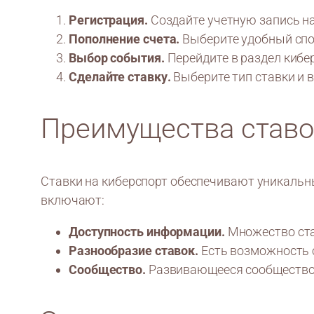
Регистрация.
Создайте учетную запись на
Пополнение счета.
Выберите удобный спос
Выбор события.
Перейдите в раздел кибер
Сделайте ставку.
Выберите тип ставки и в
Преимущества ставо
Ставки на киберспорт обеспечивают уникальны
включают:
Доступность информации.
Множество стат
Разнообразие ставок.
Есть возможность с
Сообщество.
Развивающееся сообщество и