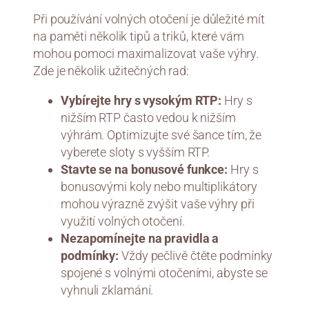
Při používání volných otočení je důležité mít
na paměti několik tipů a triků, které vám
mohou pomoci maximalizovat vaše výhry.
Zde je několik užitečných rad:
Vybírejte hry s vysokým RTP:
Hry s
nižším RTP často vedou k nižším
výhrám. Optimizujte své šance tím, že
vyberete sloty s vyšším RTP.
Stavte se na bonusové funkce:
Hry s
bonusovými koly nebo multiplikátory
mohou výrazně zvýšit vaše výhry při
využití volných otočení.
Nezapomínejte na pravidla a
podmínky:
Vždy pečlivě čtěte podmínky
spojené s volnými otočeními, abyste se
vyhnuli zklamání.