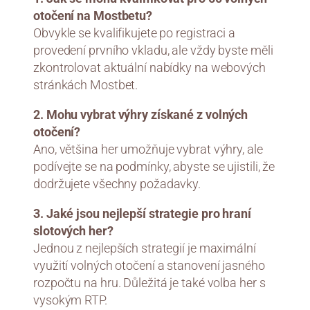
otočení na Mostbetu?
Obvykle se kvalifikujete po registraci a
provedení prvního vkladu, ale vždy byste měli
zkontrolovat aktuální nabídky na webových
stránkách Mostbet.
2. Mohu vybrat výhry získané z volných
otočení?
Ano, většina her umožňuje vybrat výhry, ale
podívejte se na podmínky, abyste se ujistili, že
dodržujete všechny požadavky.
3. Jaké jsou nejlepší strategie pro hraní
slotových her?
Jednou z nejlepších strategií je maximální
využití volných otočení a stanovení jasného
rozpočtu na hru. Důležitá je také volba her s
vysokým RTP.