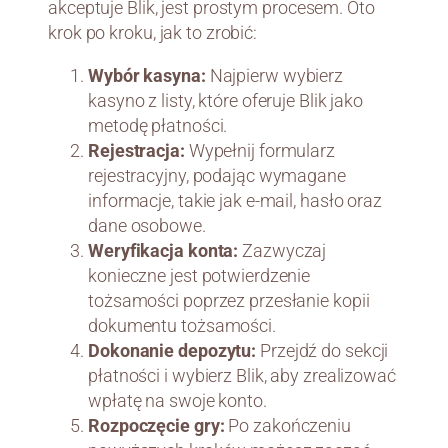
akceptuje Blik, jest prostym procesem. Oto
krok po kroku, jak to zrobić:
Wybór kasyna:
Najpierw wybierz
kasyno z listy, które oferuje Blik jako
metodę płatności.
Rejestracja:
Wypełnij formularz
rejestracyjny, podając wymagane
informacje, takie jak e-mail, hasło oraz
dane osobowe.
Weryfikacja konta:
Zazwyczaj
konieczne jest potwierdzenie
tożsamości poprzez przesłanie kopii
dokumentu tożsamości.
Dokonanie depozytu:
Przejdź do sekcji
płatności i wybierz Blik, aby zrealizować
wpłatę na swoje konto.
Rozpoczęcie gry:
Po zakończeniu