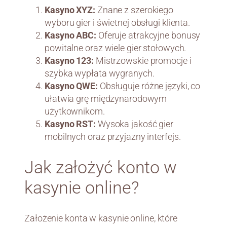
Kasyno XYZ:
Znane z szerokiego
wyboru gier i świetnej obsługi klienta.
Kasyno ABC:
Oferuje atrakcyjne bonusy
powitalne oraz wiele gier stołowych.
Kasyno 123:
Mistrzowskie promocje i
szybka wypłata wygranych.
Kasyno QWE:
Obsługuje różne języki, co
ułatwia grę międzynarodowym
użytkownikom.
Kasyno RST:
Wysoka jakość gier
mobilnych oraz przyjazny interfejs.
Jak założyć konto w
kasynie online?
Założenie konta w kasynie online, które