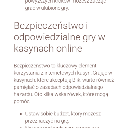
powyższych kroków możesz zacząć
grać w ulubione gry.
Bezpieczeństwo i
odpowiedzialne gry w
kasynach online
Bezpieczeństwo to kluczowy element
korzystania z internetowych kasyn. Grając w
kasynach, które akceptują Blik, warto również
pamiętać o zasadach odpowiedzialnego
hazardu. Oto kilka wskazówek, które mogą
pomóc:
Ustaw sobie budżet, który możesz
przeznaczyć na grę.
Nie graj pod wpływem emocji czy