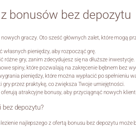
a z bonusów bez depozytu
nowych graczy. Oto sześć głównych zalet, które mogą prze
 własnych pieniędzy, aby rozpocząć grę.
różne gry, zanim zdecydujesz się na dłuższe inwestycje.
mowe spiny, które pozwalają na zakręcenie bębnem bez wy
 wygrania pieniędzy, które można wypłacić po spełnieniu 
 gry przez praktykę, co zwiększa Twoje umiejętności.
oferują atrakcyjne bonusy, aby przyciągnąć nowych klient
i bez depozytu?
znalezienie najlepszego z ofertą bonusu bez depozytu może