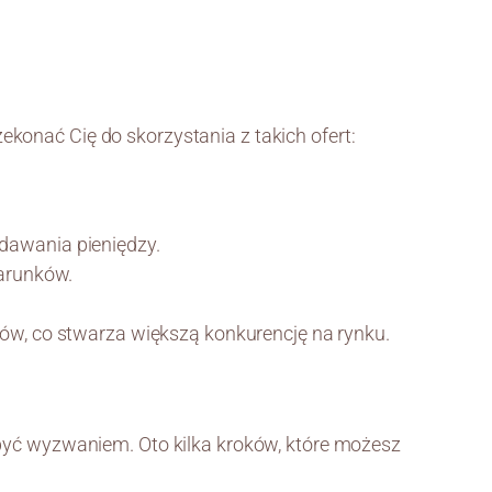
konać Cię do skorzystania z takich ofert:
dawania pieniędzy.
warunków.
ów, co stwarza większą konkurencję na rynku.
 być wyzwaniem. Oto kilka kroków, które możesz