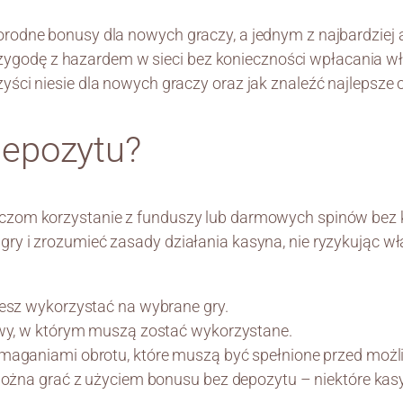
orodne bonusy dla nowych graczy, a jednym z najbardziej 
godę z hazardem w sieci bez konieczności wpłacania włas
yści niesie dla nowych graczy oraz jak znaleźć najlepsze 
depozytu?
raczom korzystanie z funduszy lub darmowych spinów bez
gry i zrozumieć zasady działania kasyna, nie ryzykując wł
żesz wykorzystać na wybrane gry.
owy, w którym muszą zostać wykorzystane.
maganiami obrotu, które muszą być spełnione przed moż
można grać z użyciem bonusu bez depozytu – niektóre kasy