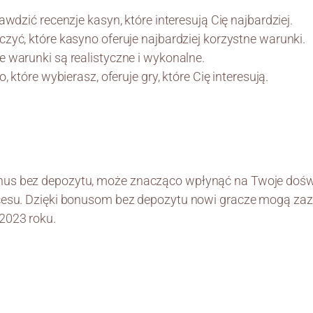
wdzić recenzje kasyn, które interesują Cię najbardziej.
yć, które kasyno oferuje najbardziej korzystne warunki.
e warunki są realistyczne i wykonalne.
, które wybierasz, oferuje gry, które Cię interesują.
onus bez depozytu, może znacząco wpłynąć na Twoje doświad
sukcesu. Dzięki bonusom bez depozytu nowi gracze mogą zaz
 2023 roku.