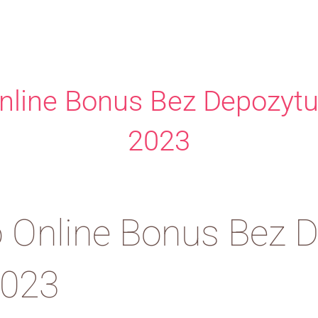
nline Bonus Bez Depozyt
2023
 Online Bonus Bez D
2023