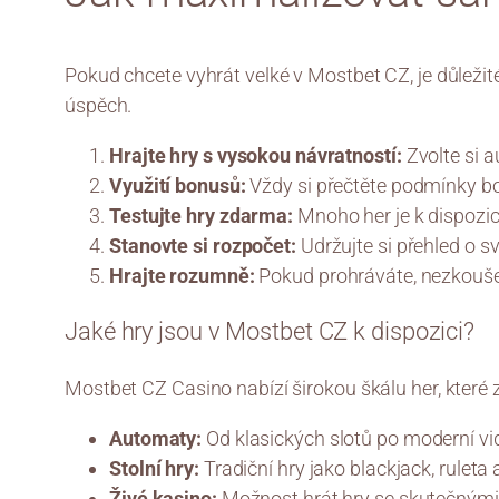
Pokud chcete vyhrát velké v Mostbet CZ, je důležité
úspěch.
Hrajte hry s vysokou návratností:
Zvolte si a
Využití bonusů:
Vždy si přečtěte podmínky bon
Testujte hry zdarma:
Mnoho her je k dispozic
Stanovte si rozpočet:
Udržujte si přehled o s
Hrajte rozumně:
Pokud prohráváte, nezkoušejt
Jaké hry jsou v Mostbet CZ k dispozici?
Mostbet CZ Casino nabízí širokou škálu her, které z
Automaty:
Od klasických slotů po moderní v
Stolní hry:
Tradiční hry jako blackjack, ruleta 
Živé kasino:
Možnost hrát hry se skutečnými 