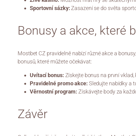
Sportovní sázky:
Zasazení se do světa sporto
Bonusy a akce, které 
Mostbet CZ pravidelně nabízí různé akce a bonusy, 
bonusů, které můžete očekávat:
Uvítací bonus:
Získejte bonus na první vklad, 
Pravidelné promo akce:
Sledujte nabídky a t
Věrnostní program:
Získávejte body za každo
Závěr