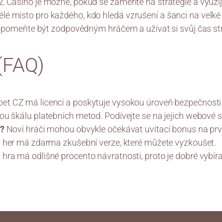
Z Casino je možné, pokud se zaměříte na strategie a využijet
élé místo pro každého, kdo hledá vzrušení a šanci na velk
pomeňte být zodpovědným hráčem a užívat si svůj čas st
(FAQ)
et CZ má licenci a poskytuje vysokou úroveň bezpečnosti 
ou škálu platebních metod. Podívejte se na jejich webové s
e?
Noví hráči mohou obvykle očekávat uvítací bonus na prvn
 her má zdarma zkušební verze, které můžete vyzkoušet.
hra má odlišné procento návratnosti, proto je dobré vybír