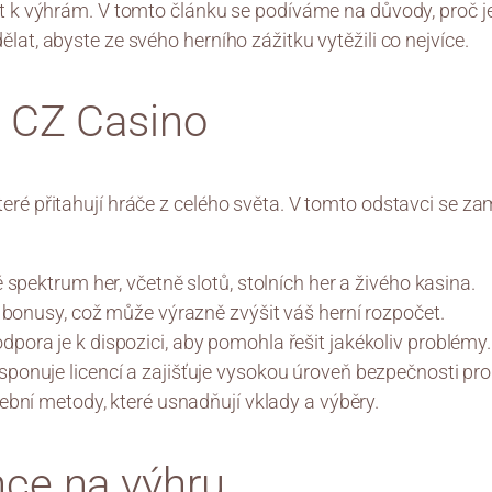
t k výhrám. V tomto článku se podíváme na důvody, proč je
at, abyste ze svého herního zážitku vytěžili co nejvíce.
t CZ Casino
ré přitahují hráče z celého světa. V tomto odstavci se zam
spektrum her, včetně slotů, stolních her a živého kasina.
í bonusy, což může výrazně zvýšit váš herní rozpočet.
ora je k dispozici, aby pomohla řešit jakékoliv problémy.
ponuje licencí a zajišťuje vysokou úroveň bezpečnosti pro
ební metody, které usnadňují vklady a výběry.
nce na výhru