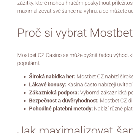
zážitky, které mohou hráčům poskytnout příležitos
maximalizovat své šance na výhru, a co můžete uděl
Proč si vybrat Mostbe
Mostbet CZ Casino se může pyšnit řadou výhod, kte
populární.
Široká nabídka her:
Mostbet CZ nabízí široké 
Lákavé bonusy:
Kasina často nabízejí uvítac
Zákaznická podpora:
Výborná zákaznická podp
Bezpečnost a důvěryhodnost:
Mostbet CZ dis
Pohodlné platební metody:
Nabízí různé plat
Jak maximalizovat ša