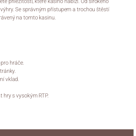
e příležitosti, které kasino nabízí. Od širokého
é výhry. Se správným přístupem a trochou štěstí
rávený na tomto kasinu.
pro hráče.
tránky.
í vklad.
at hry s vysokým RTP.