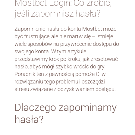
Mostbet Login: Co zrobić,
jeśli zapomnisz hasła?
Zapomnienie hasła do konta Mostbet może
być frustrujące, ale nie martw się – istnieje
wiele sposobów na przywrócenie dostępu do
swojego konta. W tym artykule
przedstawimy krok po kroku, jak zresetować
hasło, abyś mógł szybko wrócić do gry.
Poradnik ten z pewnością pomoże Ci w
rozwiązaniu tego problemu i oszczędzi
stresu związane z odzyskiwaniem dostępu.
Dlaczego zapominamy
hasła?