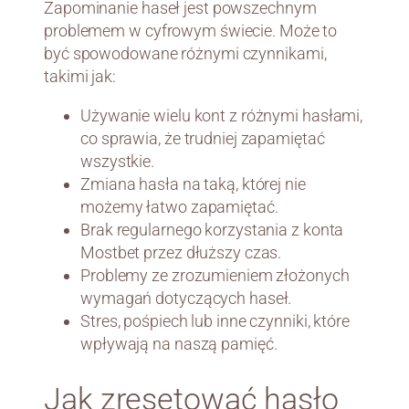
Zapominanie haseł jest powszechnym
problemem w cyfrowym świecie. Może to
być spowodowane różnymi czynnikami,
takimi jak:
Używanie wielu kont z różnymi hasłami,
co sprawia, że trudniej zapamiętać
wszystkie.
Zmiana hasła na taką, której nie
możemy łatwo zapamiętać.
Brak regularnego korzystania z konta
Mostbet przez dłuższy czas.
Problemy ze zrozumieniem złożonych
wymagań dotyczących haseł.
Stres, pośpiech lub inne czynniki, które
wpływają na naszą pamięć.
Jak zresetować hasło