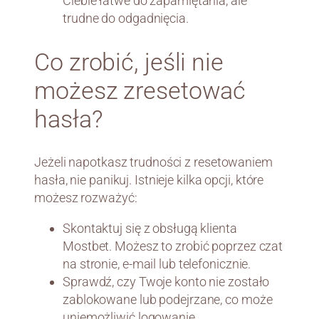
Ciebie łatwe do zapamiętania, ale
trudne do odgadnięcia.
Co zrobić, jeśli nie
możesz zresetować
hasła?
Jeżeli napotkasz trudności z resetowaniem
hasła, nie panikuj. Istnieje kilka opcji, które
możesz rozważyć:
Skontaktuj się z obsługą klienta
Mostbet. Możesz to zrobić poprzez czat
na stronie, e-mail lub telefonicznie.
Sprawdź, czy Twoje konto nie zostało
zablokowane lub podejrzane, co może
uniemożliwić logowanie.