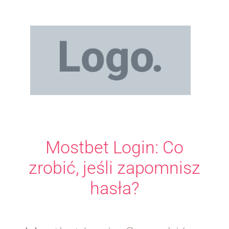
Mostbet Login: Co
zrobić, jeśli zapomnisz
hasła?