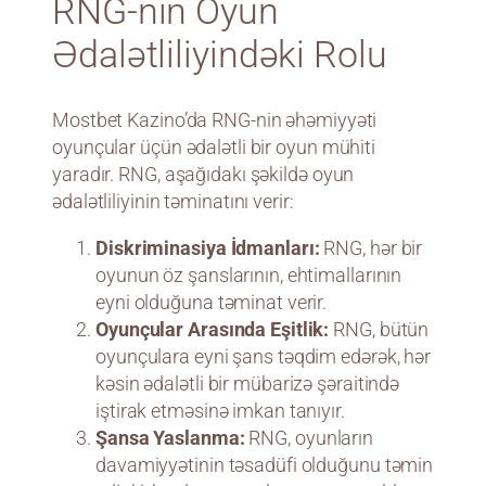
RNG-nin Oyun
Ədalətliliyindəki Rolu
Mostbet Kazino’da RNG-nin əhəmiyyəti
oyunçular üçün ədalətli bir oyun mühiti
yaradır. RNG, aşağıdakı şəkildə oyun
ədalətliliyinin təminatını verir:
Diskriminasiya İdmanları:
RNG, hər bir
oyunun öz şanslarının, ehtimallarının
eyni olduğuna təminat verir.
Oyunçular Arasında Eşitlik:
RNG, bütün
oyunçulara eyni şans təqdim edərək, hər
kəsin ədalətli bir mübarizə şəraitində
iştirak etməsinə imkan tanıyır.
Şansa Yaslanma:
RNG, oyunların
davamiyyətinin təsadüfi olduğunu təmin