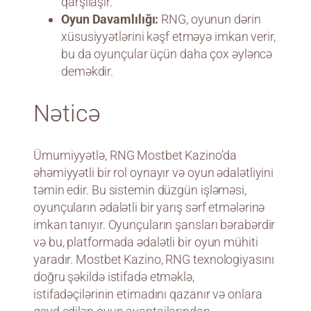
qarşılaşır.
Oyun Davamlılığı:
RNG, oyunun dərin
xüsusiyyətlərini kəşf etməyə imkan verir,
bu da oyunçular üçün daha çox əyləncə
deməkdir.
Nəticə
Ümumiyyətlə, RNG Mostbet Kazino’da
əhəmiyyətli bir rol oynayır və oyun ədalətliyini
təmin edir. Bu sistemin düzgün işləməsi,
oyunçuların ədalətli bir yarış sərf etmələrinə
imkan tanıyır. Oyunçuların şansları bərabərdir
və bu, platformada ədalətli bir oyun mühiti
yaradır. Mostbet Kazino, RNG texnologiyasını
doğru şəkildə istifadə etməklə,
istifadəçilərinin etimadını qazanır və onlara