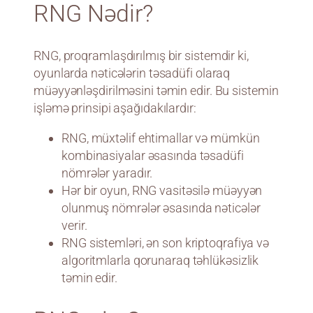
RNG Nədir?
RNG, proqramlaşdırılmış bir sistemdir ki,
oyunlarda nəticələrin təsadüfi olaraq
müəyyənləşdirilməsini təmin edir. Bu sistemin
işləmə prinsipi aşağıdakılardır:
RNG, müxtəlif ehtimallar və mümkün
kombinasiyalar əsasında təsadüfi
nömrələr yaradır.
Hər bir oyun, RNG vasitəsilə müəyyən
olunmuş nömrələr əsasında nəticələr
verir.
RNG sistemləri, ən son kriptoqrafiya və
algoritmlarla qorunaraq təhlükəsizlik
təmin edir.