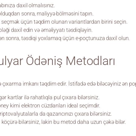
ınıza daxil olmalısınız.
lduqdan sonra, maliyyə bölməsini tapın.
eçmək üçün təqdim olunan variantlardan birini seçin.
əği daxil edin və əməliyyatı təsdiqləyin.
n sonra, təsdiqi yoxlamaq üçün e-poçtunuza daxil olun.
lyar Ödəniş Metodları
ə çıxarma imkanı təqdim edir. İstifadə edə biləcəyiniz ən po
r kartlar ilə rahatlıqla pul çıxara bilərsiniz.
ney kimi elektron cüzdanları ideal seçimdir.
iptovalyutalarla da qazancınızı çıxara bilərsiniz.
köçürə bilərsiniz, lakin bu metod daha uzun çəkə bilər.