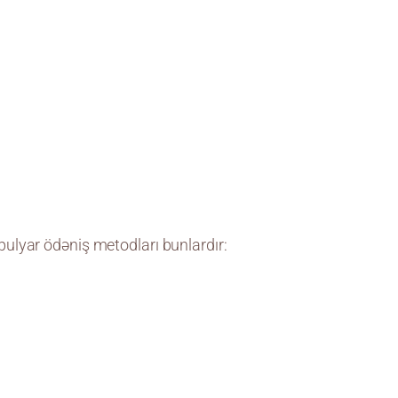
pulyar ödəniş metodları bunlardır: