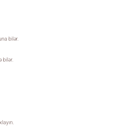
na bilər.
bilər.
xlayın.