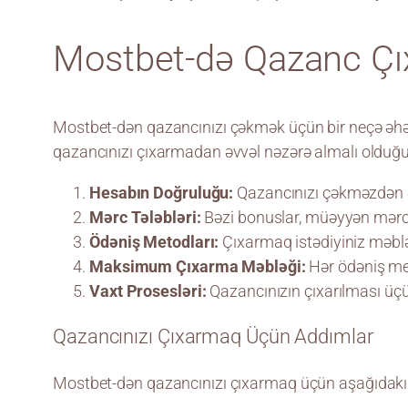
Mostbet-də Qazanc Çıx
Mostbet-dən qazancınızı çəkmək üçün bir neçə əhəmi
qazancınızı çıxarmadan əvvəl nəzərə almalı olduğun
Hesabın Doğruluğu:
Qazancınızı çəkməzdən ə
Mərc Tələbləri:
Bəzi bonuslar, müəyyən mərc tə
Ödəniş Metodları:
Çıxarmaq istədiyiniz məblə
Maksimum Çıxarma Məbləği:
Hər ödəniş me
Vaxt Prosesləri:
Qazancınızın çıxarılması üç
Qazancınızı Çıxarmaq Üçün Addımlar
Mostbet-dən qazancınızı çıxarmaq üçün aşağıdakı a