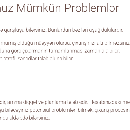
unuz Mümkün Problemlər
arşılaşa bilərsiniz. Bunlardan bəziləri aşağıdakılardır:
mamış olduğu müəyyən olarsa, çıxarışınızı ala bilməzsiniz
duna görə çıxarmanın tamamlanması zaman ala bilər.
 ətraflı sənədlər tələb oluna bilər.
ir, amma diqqət və planlama tələb edir. Hesabınızdakı mə
ləcəyiniz potensial problemləri bilmək, çıxarış procesini
da əldə edə bilərsiniz.