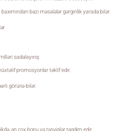
baxımından bazı məsələlər gərginlik yarada bilər.
ər.
lləri sadalayırıq:
müxtəlif promosyonlar təklif edir.
rlı görünə bilər.
ikdə, ən çox bonu və təşviqlər təqdim edir,