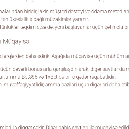
arından biridir, lakin müştəri dəstəyi və ödəmə metodları 
təhlükəsizliklə bağlı müzakirələr yaranır.
nlüklər təqdim etsə də, yeni başlayanlar üçün çətin ola bil
kı Müqayisə
s fərqlərdən bəhs edirik. Aşağıda müqayisə üçün mühüm ami
 üçün dəyərli bonuslarla qarşılaşdırılarak, digər saytlar da 
r, amma Bet365 və 1xBet də bir o qədər rəqabətlidir.
i müvəffəqiyyətlidir, amma bəziləri üçün digərləri daha etiba
i ilə diqqət çəkir. Digər bahis saytları ilə müqayisə edild