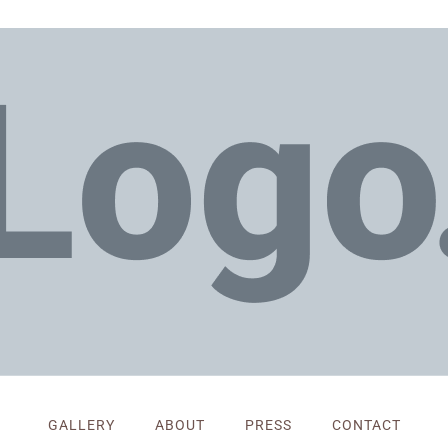
GALLERY
ABOUT
PRESS
CONTACT