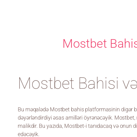
Mostbet Bahisi
Mostbet Bahisi və 
Bu məqalədə Mostbet bahis platformasinin digər bahi
dəyərləndirdiyi əsas amilləri öyrənəcəyik. Mostbet
malikdir. Bu yazıda, Mostbet-i tanıdacaq və onun d
edəcəyik.