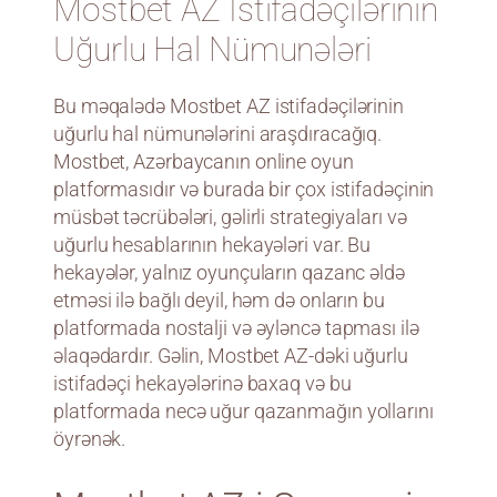
Mostbet AZ İstifadəçilərinin
Uğurlu Hal Nümunələri
Bu məqalədə Mostbet AZ istifadəçilərinin
uğurlu hal nümunələrini araşdıracağıq.
Mostbet, Azərbaycanın online oyun
platformasıdır və burada bir çox istifadəçinin
müsbət təcrübələri, gəlirli strategiyaları və
uğurlu hesablarının hekayələri var. Bu
hekayələr, yalnız oyunçuların qazanc əldə
etməsi ilə bağlı deyil, həm də onların bu
platformada nostalji və əyləncə tapması ilə
əlaqədardır. Gəlin, Mostbet AZ-dəki uğurlu
istifadəçi hekayələrinə baxaq və bu
platformada necə uğur qazanmağın yollarını
öyrənək.