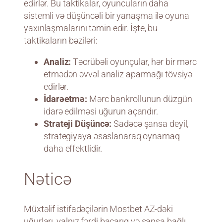
edirlər. Bu taktikalar, oyuncuların daha
sistemli və düşüncəli bir yanaşma ilə oyuna
yaxınlaşmalarını təmin edir. İşte, bu
taktikaların bəziləri:
Analiz:
Təcrübəli oyunçular, hər bir mərc
etmədən əvvəl analiz aparmağı tövsiyə
edirlər.
İdarəetmə:
Mərc bankrollunun düzgün
idarə edilməsi uğurun açarıdır.
Strateji Düşüncə:
Sadəcə şansa deyil,
strategiyaya əsaslanaraq oynamaq
daha effektlidir.
Nəticə
Müxtəlif istifadəçilərin Mostbet AZ-dəki
uğurları, yalnız fərdi bacarıq və şansa bağlı