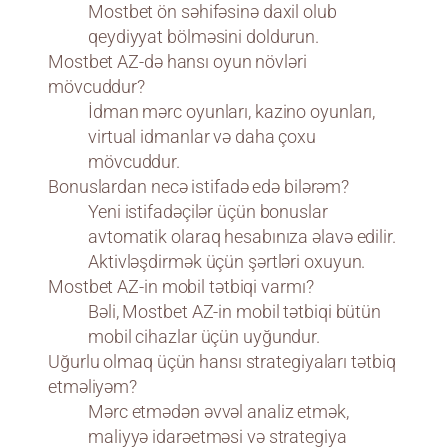
Mostbet ön səhifəsinə daxil olub
qeydiyyat bölməsini doldurun.
Mostbet AZ-də hansı oyun növləri
mövcuddur?
İdman mərc oyunları, kazino oyunları,
virtual idmanlar və daha çoxu
mövcuddur.
Bonuslardan necə istifadə edə bilərəm?
Yeni istifadəçilər üçün bonuslar
avtomatik olaraq hesabınıza əlavə edilir.
Aktivləşdirmək üçün şərtləri oxuyun.
Mostbet AZ-in mobil tətbiqi varmı?
Bəli, Mostbet AZ-in mobil tətbiqi bütün
mobil cihazlar üçün uyğundur.
Uğurlu olmaq üçün hansı strategiyaları tətbiq
etməliyəm?
Mərc etmədən əvvəl analiz etmək,
maliyyə idarəetməsi və strategiya