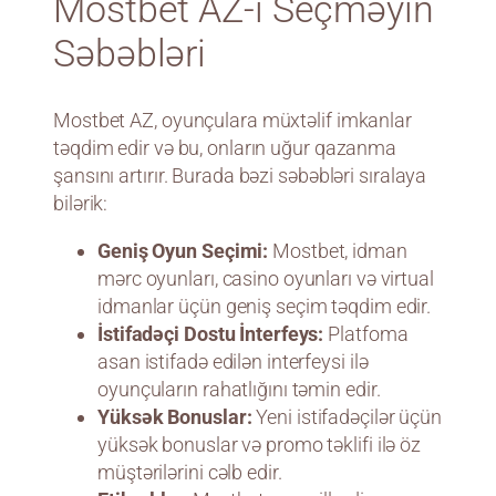
Mostbet AZ-i Seçməyin
Səbəbləri
Mostbet AZ, oyunçulara müxtəlif imkanlar
təqdim edir və bu, onların uğur qazanma
şansını artırır. Burada bəzi səbəbləri sıralaya
bilərik:
Geniş Oyun Seçimi:
Mostbet, idman
mərc oyunları, casino oyunları və virtual
idmanlar üçün geniş seçim təqdim edir.
İstifadəçi Dostu İnterfeys:
Platfoma
asan istifadə edilən interfeysi ilə
oyunçuların rahatlığını təmin edir.
Yüksək Bonuslar:
Yeni istifadəçilər üçün
yüksək bonuslar və promo təklifi ilə öz
müştərilərini cəlb edir.