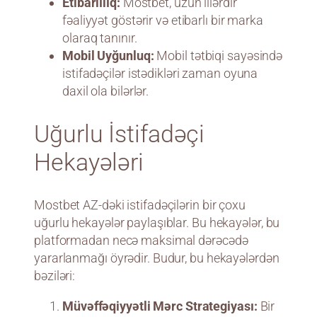
Etibarlılıq:
Mostbet, uzun illərdir
fəaliyyət göstərir və etibarlı bir marka
olaraq tanınır.
Mobil Uyğunluq:
Mobil tətbiqi sayəsində
istifadəçilər istədikləri zaman oyuna
daxil ola bilərlər.
Uğurlu İstifadəçi
Hekayələri
Mostbet AZ-dəki istifadəçilərin bir çoxu
uğurlu hekayələr paylaşıblar. Bu hekayələr, bu
platformadan necə maksimal dərəcədə
yararlanmağı öyrədir. Budur, bu hekayələrdən
bəziləri:
Müvəffəqiyyətli Mərc Strategiyası:
Bir