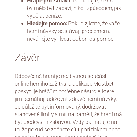
Hrajte pro zábavu:
Pamatujte, že hraní
by mělo být zábaví, nikoli způsobem, jak
vydělat peníze.
Hledejte pomoc:
Pokud zjistíte, že vaše
herní návyky se stávají problémem,
neváhejte vyhledat odbornou pomoc.
Závěr
Odpovědné hraní je nezbytnou součástí
online herního zážitku, a aplikace Mostbet
poskytuje hráčům potřebné nástroje, které
jim pomáhají udržovat zdravé herní návyky.
Je důležité být informovaný, dodržovat
stanovené limity a mít na paměti, že hraní má
být především zábavou. Vždy pamatujte na
to, že pokud se začnete cítit pod tlakem nebo