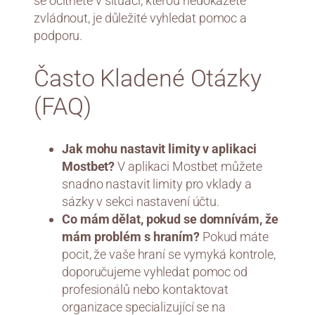
se ocitnete v situaci, kterou nedokážete
zvládnout, je důležité vyhledat pomoc a
podporu.
Často Kladené Otázky
(FAQ)
Jak mohu nastavit limity v aplikaci
Mostbet?
V aplikaci Mostbet můžete
snadno nastavit limity pro vklady a
sázky v sekci nastavení účtu.
Co mám dělat, pokud se domnívám, že
mám problém s hraním?
Pokud máte
pocit, že vaše hraní se vymyká kontrole,
doporučujeme vyhledat pomoc od
profesionálů nebo kontaktovat
organizace specializující se na