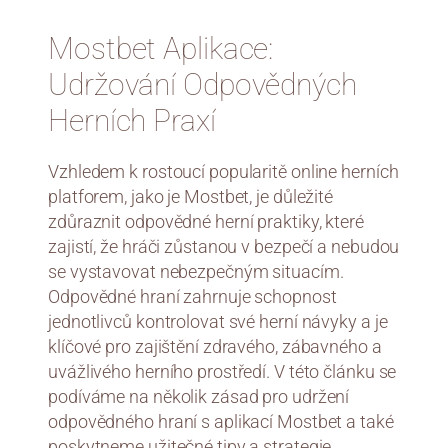
Mostbet Aplikace:
Udržování Odpovědných
Herních Praxí
Vzhledem k rostoucí popularitě online herních
platforem, jako je Mostbet, je důležité
zdůraznit odpovědné herní praktiky, které
zajistí, že hráči zůstanou v bezpečí a nebudou
se vystavovat nebezpečným situacím.
Odpovědné hraní zahrnuje schopnost
jednotlivců kontrolovat své herní návyky a je
klíčové pro zajištění zdravého, zábavného a
uvážlivého herního prostředí. V této článku se
podíváme na několik zásad pro udržení
odpovědného hraní s aplikací Mostbet a také
poskytneme užitečné tipy a strategie.