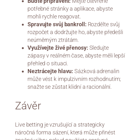
Buďte připraveni:
Mějte otevřené
potřebné stránky a aplikace, abyste
mohli rychle reagovat.
Spravujte svůj bankroll:
Rozdělte svůj
rozpočet a dodržujte ho, abyste předešli
neúměrným ztrátám.
Využívejte živé přenosy:
Sledujte
zápasy v reálném čase, abyste měli lepší
přehled o situaci.
Neztrácejte hlavu:
Sázková adrenalin
může vést k impulzivním rozhodnutím;
snažte se zůstat klidní a racionální.
Závěr
Live betting je vzrušující a strategicky
náročná forma sázení, která může přinést