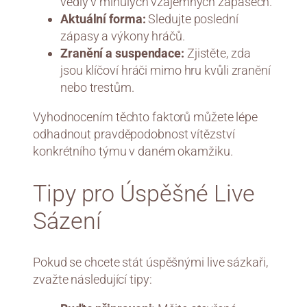
vedly v minulých vzájemných zápasech.
Aktuální forma:
Sledujte poslední
zápasy a výkony hráčů.
Zranění a suspendace:
Zjistěte, zda
jsou klíčoví hráči mimo hru kvůli zranění
nebo trestům.
Vyhodnocením těchto faktorů můžete lépe
odhadnout pravděpodobnost vítězství
konkrétního týmu v daném okamžiku.
Tipy pro Úspěšné Live
Sázení
Pokud se chcete stát úspěšnými live sázkaři,
zvažte následující tipy: