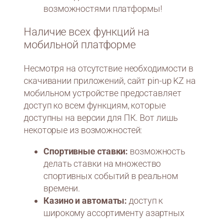
возможностями платформы!
Наличие всех функций на
мобильной платформе
Несмотря на отсутствие необходимости в
скачивании приложений, сайт pin-up KZ на
мобильном устройстве предоставляет
доступ ко всем функциям, которые
доступны на версии для ПК. Вот лишь
некоторые из возможностей:
Спортивные ставки:
возможность
делать ставки на множество
спортивных событий в реальном
времени.
Казино и автоматы:
доступ к
широкому ассортименту азартных