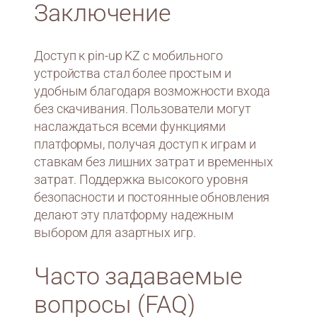
Заключение
Доступ к pin-up KZ с мобильного
устройства стал более простым и
удобным благодаря возможности входа
без скачивания. Пользователи могут
наслаждаться всеми функциями
платформы, получая доступ к играм и
ставкам без лишних затрат и временных
затрат. Поддержка высокого уровня
безопасности и постоянные обновления
делают эту платформу надежным
выбором для азартных игр.
Часто задаваемые
вопросы (FAQ)