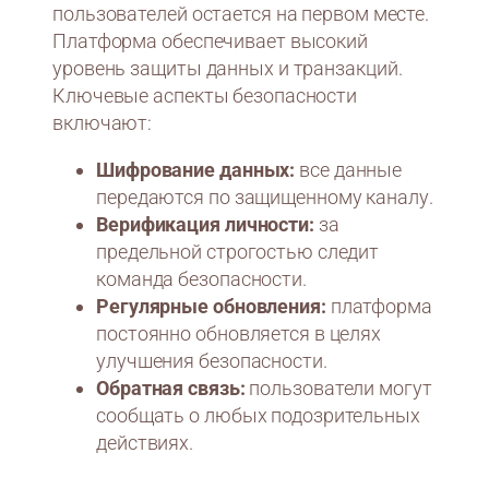
пользователей остается на первом месте.
Платформа обеспечивает высокий
уровень защиты данных и транзакций.
Ключевые аспекты безопасности
включают:
Шифрование данных:
все данные
передаются по защищенному каналу.
Верификация личности:
за
предельной строгостью следит
команда безопасности.
Регулярные обновления:
платформа
постоянно обновляется в целях
улучшения безопасности.
Обратная связь:
пользователи могут
сообщать о любых подозрительных
действиях.