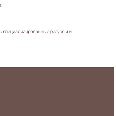
.
ть специализированные ресурсы и