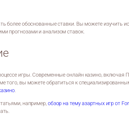
ть более обоснованные ставки. Вы можете изучить ис
оими прогнозами и анализом ставок.
ие
роцессе игры. Современные онлайн казино, включая П
ме того, вы можете обратиться к специализированным
казино
.
статьями, например,
обзор на тему азартных игр от Fo
ать.