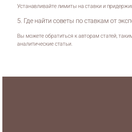
Устанавливайте лимиты на ставки и придерж
5. Где найти советы по ставкам от экс
Вы можете обратиться к авторам статей, таки
аналитические статьи.