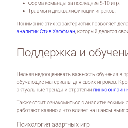
Форма команды за последние 5-10 игр.
Травмы и дисквалификации игроков.
Понимание этих характеристик позволяет дела
аналитик Стив Хаффман
, который делится св
Поддержка и обучен
Нельзя недооценивать важность обучения в п
обучающие материалы для своих игроков. Кро
актуальные тренды и стратегии
пинко онлайн 
Также стоит ознакомиться с аналитическими 
работают казино и что влияет на шансы выигр
Психология азартных игр