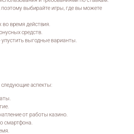
поэтому выбирайте игры, где вы можете
 во время действия.
онусных средств.
 упустить выгодные варианты.
а следующие аспекты:
аты.
гие.
чатление от работы казино.
со смартфона.
емя.