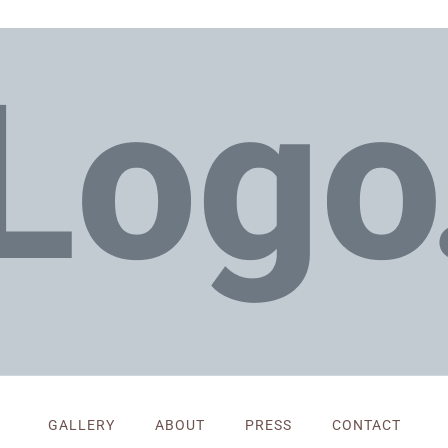
GALLERY
ABOUT
PRESS
CONTACT