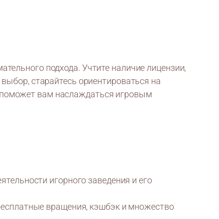
ательного подхода. Учтите наличие лицензии,
я выбор, старайтесь ориентироваться на
й поможет вам наслаждаться игровым
ятельности игорного заведения и его
бесплатные вращения, кэшбэк и множество