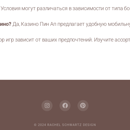
Условия могут различаться в зависимости от типа бо
зино?
Да, Казино Пин Ап предлагает удобную мобильну
р игр зависит от ваших предпочтений. Изучите ассор
© 2024 RACHEL SCHWARTZ DESIGN