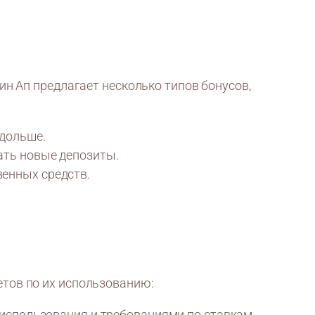
ин Ап предлагает несколько типов бонусов,
 дольше.
ать новые депозиты.
енных средств.
тов по их использованию:
 использования и требованиями по ставкам.