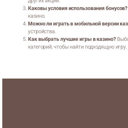
других акций.
Каковы условия использования бонусов?
казино.
Можно ли играть в мобильной версии ка
устройства.
Как выбрать лучшие игры в казино?
Выбо
категорий, чтобы найти подходящую игру.