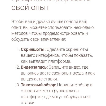
свой опыт
Чтобы ваши друзья лучше поняли ваш
опыт, вы можете использовать несколько
методов, чтобы продемонстрировать и
обсудить свои впечатления:
Скриншоты:
Сделайте скриншоты
вашего интерфейса, чтобы показать,
как выглядит платформа.
Видеозапись:
Запишите видео, где
вы описываете свой опыт входа и как
вы делаете ставки.
Текстовый обзор:
Напишите обзор и
отправьте его в группе или на
платформе, где могут обсуждаться
ставки.