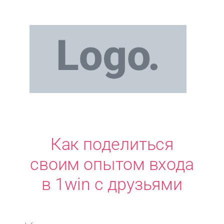
Как поделиться
своим опытом входа
в 1win с друзьями