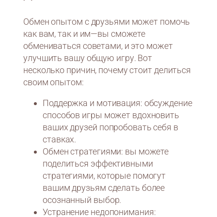
Обмен опытом с друзьями может помочь
как вам, так и им—вы сможете
обмениваться советами, и это может
улучшить вашу общую игру. Вот
несколько причин, почему стоит делиться
своим опытом:
Поддержка и мотивация: обсуждение
способов игры может вдохновить
ваших друзей попробовать себя в
ставках.
Обмен стратегиями: вы можете
поделиться эффективными
стратегиями, которые помогут
вашим друзьям сделать более
осознанный выбор.
Устранение недопонимания: