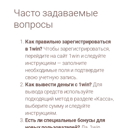
Часто задаваемые
вопросы
Как правильно зарегистрироваться
в 1win?
Чтобы зарегистрироваться,
перейдите на сайт 1win и следуйте
инструкциям — заполните
необходимые поля и подтвердите
свою учетную запись.
Как вывести деньги с 1win?
Для
вывода средств используйте
подходящий метод в разделе «Касса»,
выберите сумму и следуйте
инструкциям.
Есть ли специальные бонусы для
новых пользователей?
Да, 1win