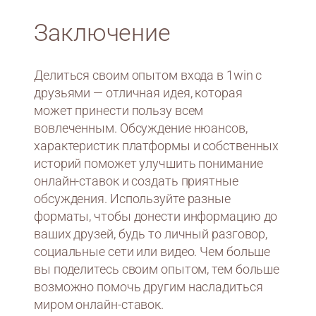
Заключение
Делиться своим опытом входа в 1win с
друзьями — отличная идея, которая
может принести пользу всем
вовлеченным. Обсуждение нюансов,
характеристик платформы и собственных
историй поможет улучшить понимание
онлайн-ставок и создать приятные
обсуждения. Используйте разные
форматы, чтобы донести информацию до
ваших друзей, будь то личный разговор,
социальные сети или видео. Чем больше
вы поделитесь своим опытом, тем больше
возможно помочь другим насладиться
миром онлайн-ставок.