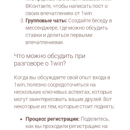
ВКонтакте, чтобы написать пост о
своих впечатлениях от 1win.
Групповые чаты:
Создайте беседу в
мессенджере, где можно обсудить
ставки и делиться первыми
впечатлениями.
Что можно обсудить при
разговоре о 1win?
Когда вы обсуждаете свой опыт входа в
1win, полезно сосредоточиться на
нескольких ключевых аспектах, которые
могут заинтересовать ваших друзей. Вот
некоторые из тем, которые стоит поднять:
Процесс регистрации:
Поделитесь,
как вы проходили регистрацию на