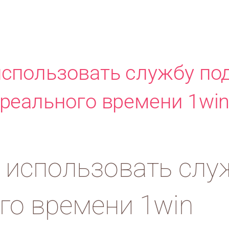
использовать службу по
реального времени 1wi
 использовать слу
го времени 1win