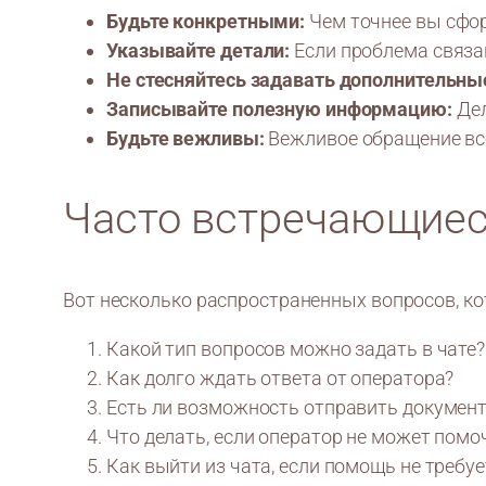
Будьте конкретными:
Чем точнее вы сфор
Указывайте детали:
Если проблема связа
Не стесняйтесь задавать дополнительны
Записывайте полезную информацию:
Дел
Будьте вежливы:
Вежливое обращение вс
Часто встречающиес
Вот несколько распространенных вопросов, к
Какой тип вопросов можно задать в чате?
Как долго ждать ответа от оператора?
Есть ли возможность отправить документ
Что делать, если оператор не может помо
Как выйти из чата, если помощь не требуе