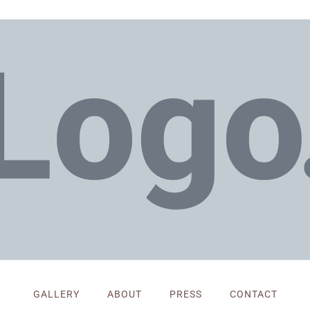
GALLERY
ABOUT
PRESS
CONTACT