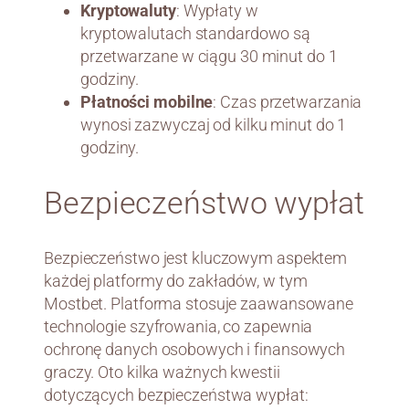
Kryptowaluty
: Wypłaty w
kryptowalutach standardowo są
przetwarzane w ciągu 30 minut do 1
godziny.
Płatności mobilne
: Czas przetwarzania
wynosi zazwyczaj od kilku minut do 1
godziny.
Bezpieczeństwo wypłat
Bezpieczeństwo jest kluczowym aspektem
każdej platformy do zakładów, w tym
Mostbet. Platforma stosuje zaawansowane
technologie szyfrowania, co zapewnia
ochronę danych osobowych i finansowych
graczy. Oto kilka ważnych kwestii
dotyczących bezpieczeństwa wypłat: