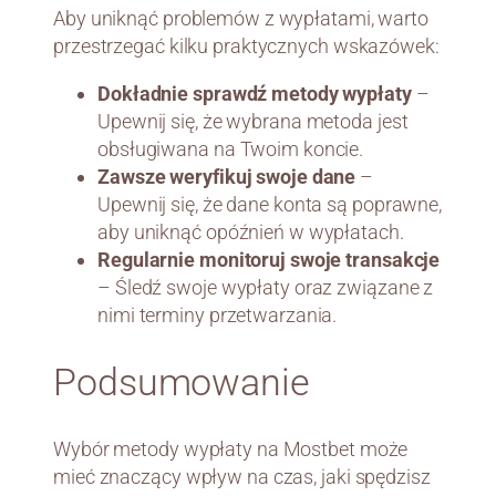
Aby uniknąć problemów z wypłatami, warto
przestrzegać kilku praktycznych wskazówek:
Dokładnie sprawdź metody wypłaty
–
Upewnij się, że wybrana metoda jest
obsługiwana na Twoim koncie.
Zawsze weryfikuj swoje dane
–
Upewnij się, że dane konta są poprawne,
aby uniknąć opóźnień w wypłatach.
Regularnie monitoruj swoje transakcje
– Śledź swoje wypłaty oraz związane z
nimi terminy przetwarzania.
Podsumowanie
Wybór metody wypłaty na Mostbet może
mieć znaczący wpływ na czas, jaki spędzisz