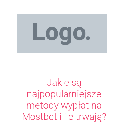
Jakie są
najpopularniejsze
metody wypłat na
Mostbet i ile trwają?