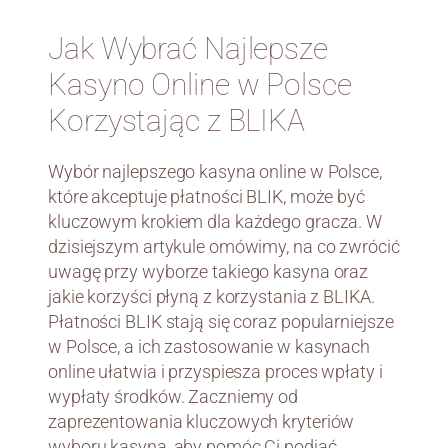
Jak Wybrać Najlepsze
Kasyno Online w Polsce
Korzystając z BLIKA
Wybór najlepszego kasyna online w Polsce,
które akceptuje płatności BLIK, może być
kluczowym krokiem dla każdego gracza. W
dzisiejszym artykule omówimy, na co zwrócić
uwagę przy wyborze takiego kasyna oraz
jakie korzyści płyną z korzystania z BLIKA.
Płatności BLIK stają się coraz popularniejsze
w Polsce, a ich zastosowanie w kasynach
online ułatwia i przyspiesza proces wpłaty i
wypłaty środków. Zaczniemy od
zaprezentowania kluczowych kryteriów
wyboru kasyna, aby pomóc Ci podjąć