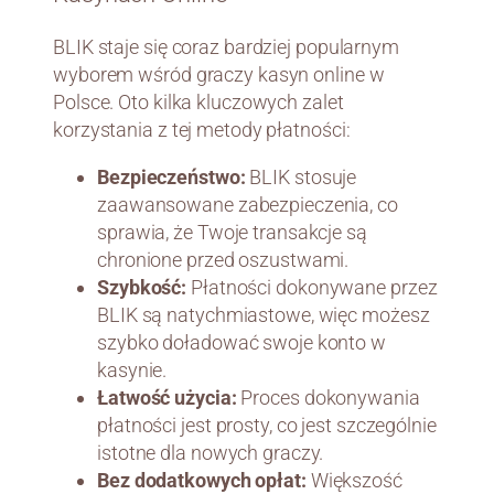
BLIK staje się coraz bardziej popularnym
wyborem wśród graczy kasyn online w
Polsce. Oto kilka kluczowych zalet
korzystania z tej metody płatności:
Bezpieczeństwo:
BLIK stosuje
zaawansowane zabezpieczenia, co
sprawia, że Twoje transakcje są
chronione przed oszustwami.
Szybkość:
Płatności dokonywane przez
BLIK są natychmiastowe, więc możesz
szybko doładować swoje konto w
kasynie.
Łatwość użycia:
Proces dokonywania
płatności jest prosty, co jest szczególnie
istotne dla nowych graczy.
Bez dodatkowych opłat:
Większość