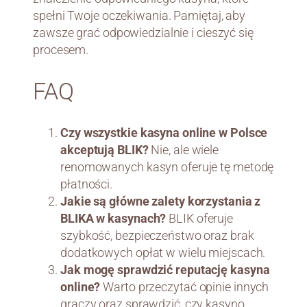
spełni Twoje oczekiwania. Pamiętaj, aby
zawsze grać odpowiedzialnie i cieszyć się
procesem.
FAQ
Czy wszystkie kasyna online w Polsce
akceptują BLIK?
Nie, ale wiele
renomowanych kasyn oferuje tę metodę
płatności.
Jakie są główne zalety korzystania z
BLIKA w kasynach?
BLIK oferuje
szybkość, bezpieczeństwo oraz brak
dodatkowych opłat w wielu miejscach.
Jak mogę sprawdzić reputację kasyna
online?
Warto przeczytać opinie innych
graczy oraz sprawdzić, czy kasyno