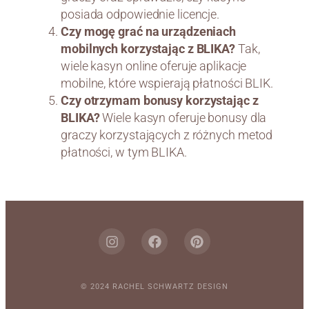
posiada odpowiednie licencje.
Czy mogę grać na urządzeniach
mobilnych korzystając z BLIKA?
Tak,
wiele kasyn online oferuje aplikacje
mobilne, które wspierają płatności BLIK.
Czy otrzymam bonusy korzystając z
BLIKA?
Wiele kasyn oferuje bonusy dla
graczy korzystających z różnych metod
płatności, w tym BLIKA.
© 2024 RACHEL SCHWARTZ DESIGN