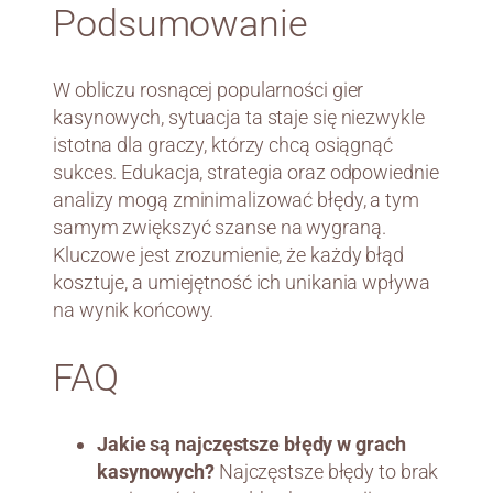
Podsumowanie
W obliczu rosnącej popularności gier
kasynowych, sytuacja ta staje się niezwykle
istotna dla graczy, którzy chcą osiągnąć
sukces. Edukacja, strategia oraz odpowiednie
analizy mogą zminimalizować błędy, a tym
samym zwiększyć szanse na wygraną.
Kluczowe jest zrozumienie, że każdy błąd
kosztuje, a umiejętność ich unikania wpływa
na wynik końcowy.
FAQ
Jakie są najczęstsze błędy w grach
kasynowych?
Najczęstsze błędy to brak