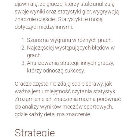
ujawniają, że gracze, którzy stale analizują
swoje wyniki oraz statystyki gier, wygrywają
znacznie częściej. Statystyki te mogą
dotyczyć między innymi:
Szans na wygraną w różnych grach.
Najczęściej występujących błędów w
grach.
Analizowania strategii innych graczy,
którzy odnoszą sukcesy.
Gracze często nie zdają sobie sprawy, jak
ważna jest umiejętność czytania statystyk.
Zrozumienie ich znaczenia można porównać
do analizy wyników meczów sportowych,
gdzie każdy detal ma znaczenie.
Strategie