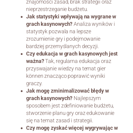
znajomości zasad, brak strategii oraz
nieprzestrzeganie budżetu.
Jak statystyki wpływają na wygrane w
grach kasynowych?
Analiza wyników i
statystyk pozwala na lepsze
zrozumienie gry i podejmowanie
bardziej przemyślanych decyzji.
Czy edukacja w grach kasynowych jest
ważna?
Tak, regularna edukacja oraz
przyswajanie wiedzy na temat gier
können znacząco poprawić wyniki
graczy.
Jak mogę zminimalizować błędy w
grach kasynowych?
Najlepszym
sposobem jest zdefiniowanie budżetu,
stworzenie planu gry oraz edukowanie
się na temat zasad i strategii.
Czy mogę zyskać więcej wygrywając w