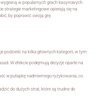
na wygraną w popularnych grach kasynowych.
ie strategie marketingowe opierają się na
obić, by poprawić swoją grę.
 podzielić na kilka głównych kategorii, w tym:
asad. W efekcie podejmują decyzje oparte na
paść w pułapkę nadmiernego ryzykowania, co
zić do dużych strat, które są trudne do