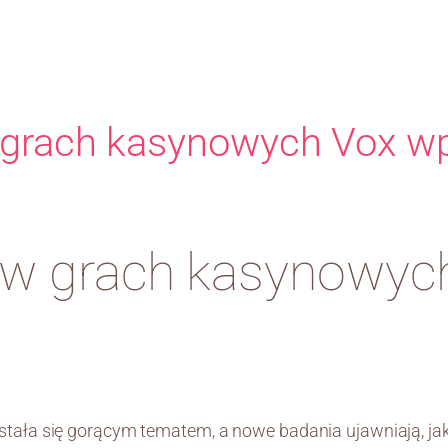
 grach kasynowych Vox w
 w grach kasynowyc
stała się gorącym tematem, a nowe badania ujawniają, ja