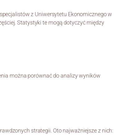
z specjalistów z Uniwersytetu Ekonomicznego w
częściej. Statystyki te mogą dotyczyć między
aczenia można porównać do analizy wyników
wdzonych strategii. Oto najważniejsze z nich: