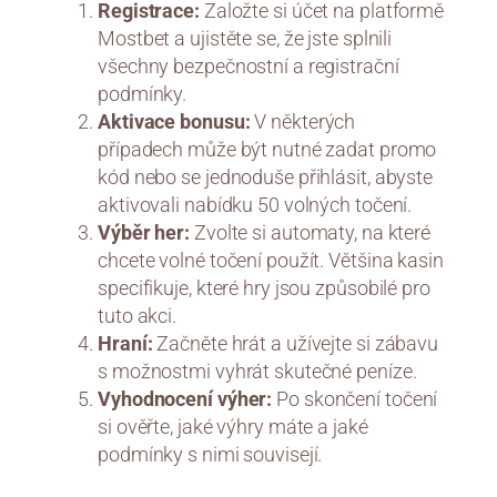
Registrace:
Založte si účet na platformě
Mostbet a ujistěte se, že jste splnili
všechny bezpečnostní a registrační
podmínky.
Aktivace bonusu:
V některých
případech může být nutné zadat promo
kód nebo se jednoduše přihlásit, abyste
aktivovali nabídku 50 volných točení.
Výběr her:
Zvolte si automaty, na které
chcete volné točení použít. Většina kasin
specifikuje, které hry jsou způsobilé pro
tuto akci.
Hraní:
Začněte hrát a užívejte si zábavu
s možnostmi vyhrát skutečné peníze.
Vyhodnocení výher:
Po skončení točení
si ověřte, jaké výhry máte a jaké
podmínky s nimi souvisejí.