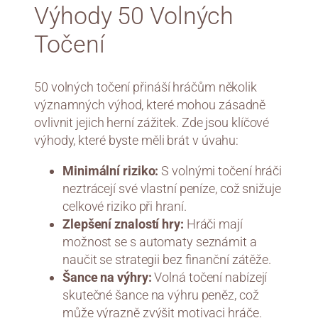
Výhody 50 Volných
Točení
50 volných točení přináší hráčům několik
významných výhod, které mohou zásadně
ovlivnit jejich herní zážitek. Zde jsou klíčové
výhody, které byste měli brát v úvahu:
Minimální riziko:
S volnými točení hráči
neztrácejí své vlastní peníze, což snižuje
celkové riziko při hraní.
Zlepšení znalostí hry:
Hráči mají
možnost se s automaty seznámit a
naučit se strategii bez finanční zátěže.
Šance na výhry:
Volná točení nabízejí
skutečné šance na výhru peněz, což
může výrazně zvýšit motivaci hráče.