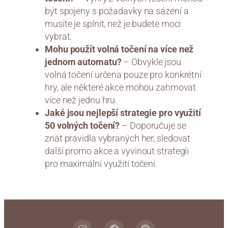
být spojeny s požadavky na sázení a
musíte je splnit, než je budete moci
vybrat.
Mohu použít volná točení na více než
jednom automatu?
– Obvykle jsou
volná točení určena pouze pro konkrétní
hry, ale některé akce mohou zahrnovat
více než jednu hru.
Jaké jsou nejlepší strategie pro využití
50 volných točení?
– Doporučuje se
znát pravidla vybraných her, sledovat
další promo akce a vyvinout strategii
pro maximální využití točení.