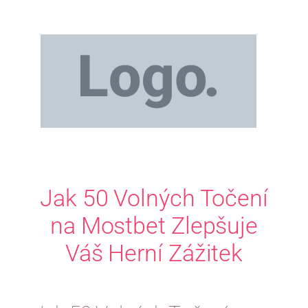
Jak 50 Volných Točení
na Mostbet Zlepšuje
Váš Herní Zážitek