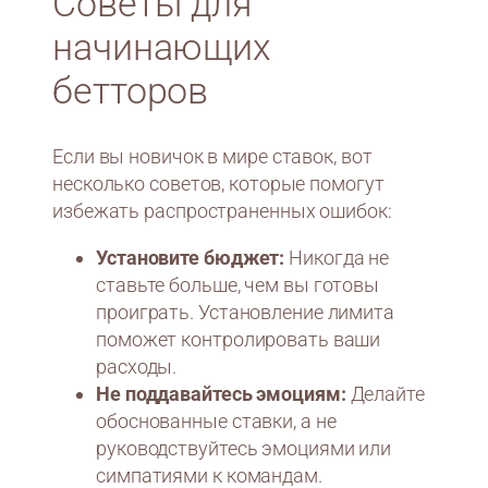
Советы для
начинающих
бетторов
Если вы новичок в мире ставок, вот
несколько советов, которые помогут
избежать распространенных ошибок:
Установите бюджет:
Никогда не
ставьте больше, чем вы готовы
проиграть. Установление лимита
поможет контролировать ваши
расходы.
Не поддавайтесь эмоциям:
Делайте
обоснованные ставки, а не
руководствуйтесь эмоциями или
симпатиями к командам.