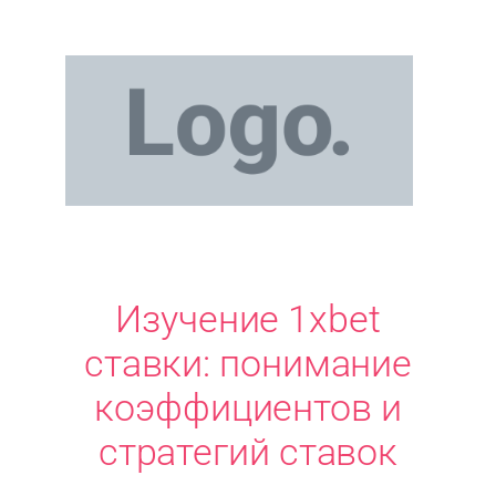
Изучение 1xbet
ставки: понимание
коэффициентов и
стратегий ставок