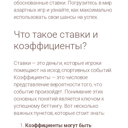
обоснованные ставки. Погрузитесь в мир
азартных игр и узнайте, как максимально
использовать свои шансы на успех.
Что такое ставки и
коэффициенты?
Ставки — это деньги, которые игроки
помещают на исход спортивных событий.
Коэффициенты — это числовое
представление вероятности того, что
событие произойдет. Понимание этих
основных понятий является ключом к
успешному беттингу. Вот несколько
важных пунктов, которые стоит знать:
Коэффициенты могут быть