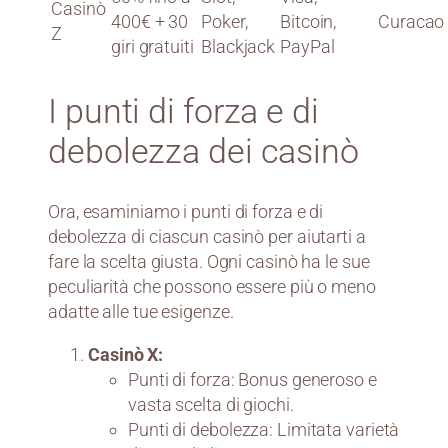
Casinò
400€ + 30
Poker,
Bitcoin,
Curacao
Z
giri gratuiti
Blackjack
PayPal
I punti di forza e di
debolezza dei casinò
Ora, esaminiamo i punti di forza e di
debolezza di ciascun casinò per aiutarti a
fare la scelta giusta. Ogni casinò ha le sue
peculiarità che possono essere più o meno
adatte alle tue esigenze.
Casinò X:
Punti di forza: Bonus generoso e
vasta scelta di giochi.
Punti di debolezza: Limitata varietà