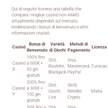
Qui di seguito troverai una tabella che
compara i migliori casinò non AAMS
attualmente disponibili sul mercato,
evidenziando i bonus di benvenuto e altre
informazioni cruciali.
Bonus di
Varietà
Metodi di
Casinò
Licenza
Benvenuto
di Giochi
Pagamento
100% fino
Slot,
Visa,
Casinò
a 500€ +
Roulette,
Mastercard,
Curacao
X
50 giri
Blackjack
PayPal
gratuiti
200% fino
Slot,
Skrill,
Casinò
a 300€ +
Giochi
Neteller,
Malta
Y
100 giri
Live
Crypto
gratuiti
50% fino a
Slot,
Visa,