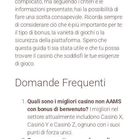
complicato, ma seguendo i criteri e le
informazioni presentate, hai la possibilità di
fare una scelta consapevole. Ricorda sempre
di considerare ciò che è più importante per te:
il tipo di bonus, la varietà di giochi o la
sicurezza della piattaforma. Spero che
questa guida ti sia stata utile e che tu possa
trovare il casinò che soddisfi le tue esigenze
di gioco.
Domande Frequenti
Quali sono i migliori casino non AAMS
con bonus di benvenuto?
I migliori nel
settore attualmente includono Casinò X,
Casinò Y e Casinò Z, ognuno con i suoi
punti di forza unici.