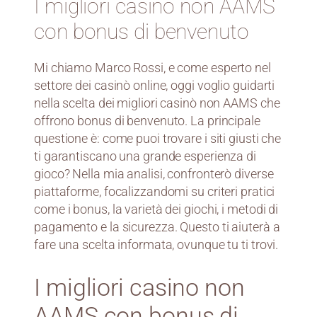
I migliori casino non AAMS
con bonus di benvenuto
Mi chiamo Marco Rossi, e come esperto nel
settore dei casinò online, oggi voglio guidarti
nella scelta dei migliori casinò non AAMS che
offrono bonus di benvenuto. La principale
questione è: come puoi trovare i siti giusti che
ti garantiscano una grande esperienza di
gioco? Nella mia analisi, confronterò diverse
piattaforme, focalizzandomi su criteri pratici
come i bonus, la varietà dei giochi, i metodi di
pagamento e la sicurezza. Questo ti aiuterà a
fare una scelta informata, ovunque tu ti trovi.
I migliori casino non
AAMS con bonus di