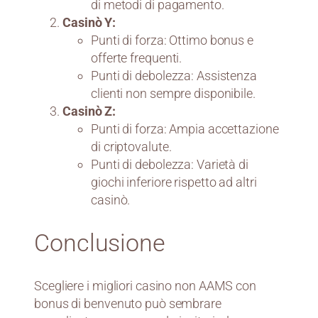
di metodi di pagamento.
Casinò Y:
Punti di forza: Ottimo bonus e
offerte frequenti.
Punti di debolezza: Assistenza
clienti non sempre disponibile.
Casinò Z:
Punti di forza: Ampia accettazione
di criptovalute.
Punti di debolezza: Varietà di
giochi inferiore rispetto ad altri
casinò.
Conclusione
Scegliere i migliori casino non AAMS con
bonus di benvenuto può sembrare