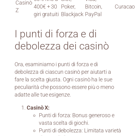
Casinò
400€ + 30
Poker,
Bitcoin,
Curacao
Z
giri gratuiti
Blackjack
PayPal
I punti di forza e di
debolezza dei casinò
Ora, esaminiamo i punti di forza e di
debolezza di ciascun casinò per aiutarti a
fare la scelta giusta. Ogni casinò ha le sue
peculiarità che possono essere più o meno
adatte alle tue esigenze.
Casinò X:
Punti di forza: Bonus generoso e
vasta scelta di giochi.
Punti di debolezza: Limitata varietà