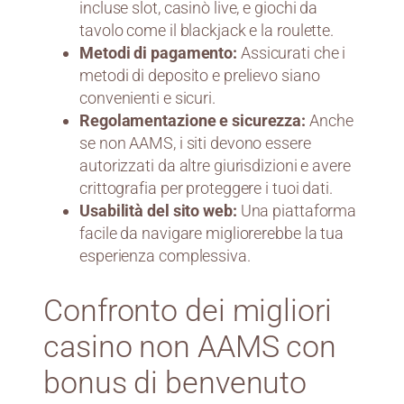
incluse slot, casinò live, e giochi da
tavolo come il blackjack e la roulette.
Metodi di pagamento:
Assicurati che i
metodi di deposito e prelievo siano
convenienti e sicuri.
Regolamentazione e sicurezza:
Anche
se non AAMS, i siti devono essere
autorizzati da altre giurisdizioni e avere
crittografia per proteggere i tuoi dati.
Usabilità del sito web:
Una piattaforma
facile da navigare migliorerebbe la tua
esperienza complessiva.
Confronto dei migliori
casino non AAMS con
bonus di benvenuto